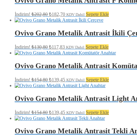
Ovivo Grano Metalik Antrasit F Konn
Orijinal
Şu
İndirim!
₺
202,80
₺
182,70
Sepete Ekle
KDV Dahil
fiyat:
andaki
fiyat:
₺202,80.
₺182,70.
Ovivo Grano Metalik Antrasit İkili Çe
Orijinal
Şu
İndirim!
₺
130,80
₺
117,83
Sepete Ekle
KDV Dahil
fiyat:
andaki
fiyat:
₺130,80.
₺117,83.
Ovivo Grano Metalik Antrasit Komüta
Orijinal
Şu
İndirim!
₺
154,80
₺
139,45
Sepete Ekle
KDV Dahil
fiyat:
andaki
fiyat:
₺154,80.
₺139,45.
Ovivo Grano Metalik Antrasit Light A
Orijinal
Şu
İndirim!
₺
154,80
₺
139,45
Sepete Ekle
KDV Dahil
fiyat:
andaki
fiyat:
₺154,80.
₺139,45.
Ovivo Grano Metalik Antrasit Tekli A