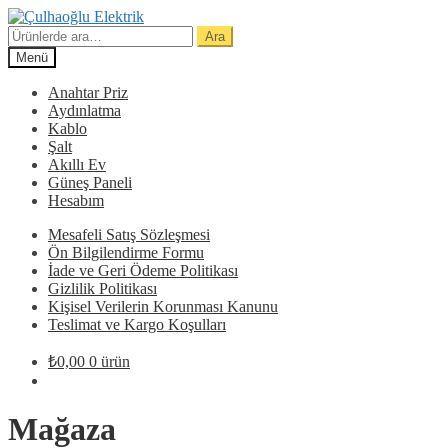
Dolaşıma
İçeriğe
geç
geç
Ara:
Ara
Menü
Anahtar Priz
Aydınlatma
Kablo
Şalt
Akıllı Ev
Güneş Paneli
Hesabım
Mesafeli Satış Sözleşmesi
Ön Bilgilendirme Formu
İade ve Geri Ödeme Politikası
Gizlilik Politikası
Kişisel Verilerin Korunması Kanunu
Teslimat ve Kargo Koşulları
₺
0,00
0 ürün
Mağaza