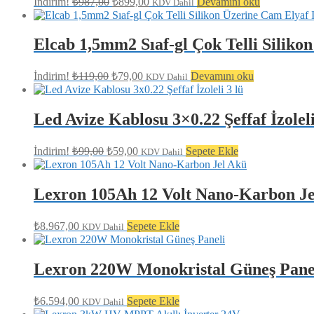
İndirim!
₺
987,00
₺
899,00
Devamını oku
KDV Dahil
fiyat:
andaki
fiyat:
₺987,00.
₺899,00.
Elcab 1,5mm2 Sıaf-gl Çok Telli Siliko
Orijinal
Şu
İndirim!
₺
119,00
₺
79,00
Devamını oku
KDV Dahil
fiyat:
andaki
fiyat:
₺119,00.
₺79,00.
Led Avize Kablosu 3×0.22 Şeffaf İzoleli
Orijinal
Şu
İndirim!
₺
99,00
₺
59,00
Sepete Ekle
KDV Dahil
fiyat:
andaki
fiyat:
₺99,00.
₺59,00.
Lexron 105Ah 12 Volt Nano-Karbon Je
₺
8.967,00
Sepete Ekle
KDV Dahil
Lexron 220W Monokristal Güneş Pane
₺
6.594,00
Sepete Ekle
KDV Dahil