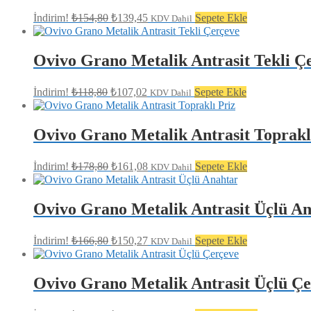
Orijinal
Şu
İndirim!
₺
154,80
₺
139,45
Sepete Ekle
KDV Dahil
fiyat:
andaki
fiyat:
₺154,80.
₺139,45.
Ovivo Grano Metalik Antrasit Tekli Ç
Orijinal
Şu
İndirim!
₺
118,80
₺
107,02
Sepete Ekle
KDV Dahil
fiyat:
andaki
fiyat:
₺118,80.
₺107,02.
Ovivo Grano Metalik Antrasit Toprakl
Orijinal
Şu
İndirim!
₺
178,80
₺
161,08
Sepete Ekle
KDV Dahil
fiyat:
andaki
fiyat:
₺178,80.
₺161,08.
Ovivo Grano Metalik Antrasit Üçlü A
Orijinal
Şu
İndirim!
₺
166,80
₺
150,27
Sepete Ekle
KDV Dahil
fiyat:
andaki
fiyat:
₺166,80.
₺150,27.
Ovivo Grano Metalik Antrasit Üçlü Ç