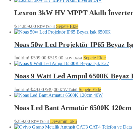
Lexron 3kW HV MPPT Akıllı İnverte
₺
14.859,00
Sepete Ekle
KDV Dahil
Noas 50w Led Projektör IP65 Beyaz I
Orijinal
Şu
İndirim!
₺
599,00
₺
519,00
Sepete Ekle
KDV Dahil
fiyat:
andaki
fiyat:
₺599,00.
₺519,00.
Noas 9 Watt Led Ampul 6500K Beyaz I
Orijinal
Şu
İndirim!
₺
49,00
₺
39,00
Sepete Ekle
KDV Dahil
fiyat:
andaki
fiyat:
₺49,00.
₺39,00.
Noas Led Bant Armatür 6500K 120cm
₺
259,00
Devamını oku
KDV Dahil