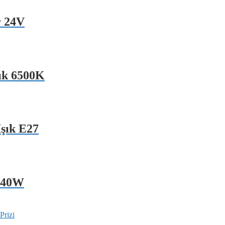
r 24V
şık 6500K
şık E27
 40W