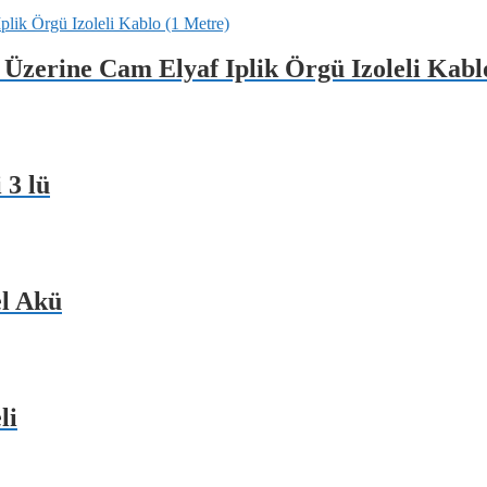
n Üzerine Cam Elyaf Iplik Örgü Izoleli Kabl
 3 lü
l Akü
li