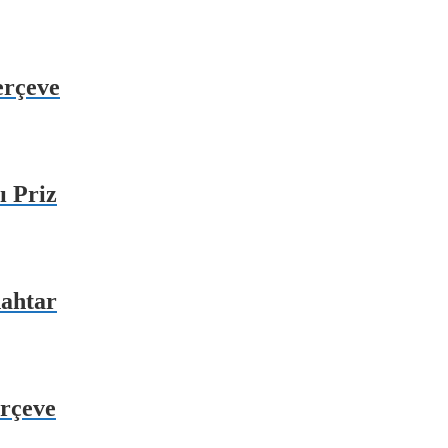
erçeve
ı Priz
nahtar
erçeve