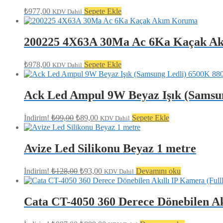
₺
977,00
Sepete Ekle
KDV Dahil
200225 4X63A 30Ma Ac 6Ka Kaçak A
₺
978,00
Sepete Ekle
KDV Dahil
Ack Led Ampul 9W Beyaz Işık (Samsu
Orijinal
Şu
İndirim!
₺
99,00
₺
89,00
Sepete Ekle
KDV Dahil
fiyat:
andaki
fiyat:
₺99,00.
₺89,00.
Avize Led Silikonu Beyaz 1 metre
Orijinal
Şu
İndirim!
₺
128,00
₺
93,00
Devamını oku
KDV Dahil
fiyat:
andaki
fiyat:
₺128,00.
₺93,00.
Cata CT-4050 360 Derece Dönebilen A
Orijinal
Şu