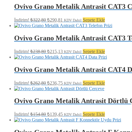
Ovivo Grano Metalik Antrasit CAT3 C
Orijinal
Şu
İndirim!
₺
322,80
₺
290,81
Sepete Ekle
KDV Dahil
fiyat:
andaki
fiyat:
₺322,80.
₺290,81.
Ovivo Grano Metalik Antrasit CAT3 Te
Orijinal
Şu
İndirim!
₺
238,80
₺
215,13
Sepete Ekle
KDV Dahil
fiyat:
andaki
fiyat:
₺238,80.
₺215,13.
Ovivo Grano Metalik Antrasit CAT4 D
Orijinal
Şu
İndirim!
₺
262,80
₺
236,75
Sepete Ekle
KDV Dahil
fiyat:
andaki
fiyat:
₺262,80.
₺236,75.
Ovivo Grano Metalik Antrasit Dörtlü 
Orijinal
Şu
İndirim!
₺
154,80
₺
139,45
Sepete Ekle
KDV Dahil
fiyat:
andaki
fiyat:
₺154,80.
₺139,45.