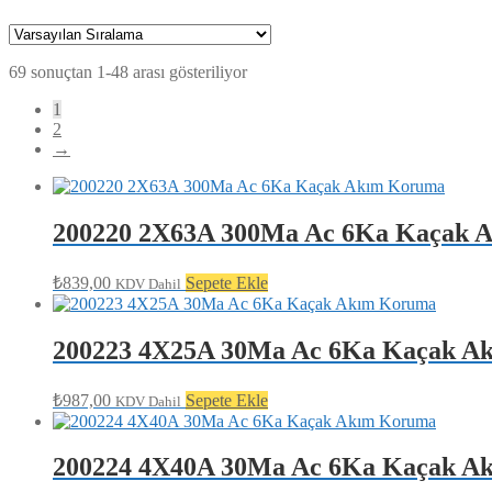
69 sonuçtan 1-48 arası gösteriliyor
1
2
→
200220 2X63A 300Ma Ac 6Ka Kaçak 
₺
839,00
Sepete Ekle
KDV Dahil
200223 4X25A 30Ma Ac 6Ka Kaçak A
₺
987,00
Sepete Ekle
KDV Dahil
200224 4X40A 30Ma Ac 6Ka Kaçak A