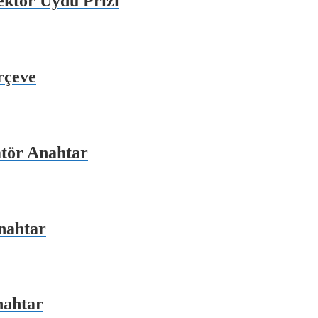
ektör Uydu Prizi
rçeve
tör Anahtar
nahtar
nahtar