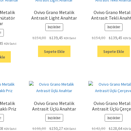
 Metalik
Ovivo Grano Metalik
Ovivo Grano Metal
mütatör
Antrasit Light Anahtar
Antrasit Tekli Anah
ar
İNDIRIM!
İNDIRIM!
!
Orijinal
Şu
Orijinal
Şu
₺
154,80
₺
139,45
₺
154,80
₺
139,45
KDV Dahil
KDV D
Şu
45
fiyat:
andaki
fiyat:
anda
KDV Dahil
andaki
₺154,80.
fiyat:
₺154,80.
fiyat:
Sepete Ekle
Sepete Ekle
.
fiyat:
₺139,45.
₺139,
kle
₺139,45.
 Metalik
Ovivo Grano Metalik
Ovivo Grano Metal
aklı Priz
Antrasit Üçlü Anahtar
Antrasit Üçlü Çerç
!
İNDIRIM!
İNDIRIM!
Şu
Orijinal
Şu
Orijinal
Şu
08
₺
166,80
₺
150,27
₺
142,80
₺
128,64
KDV Dahil
KDV Dahil
KDV D