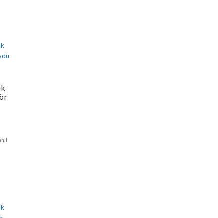
81.
ik
ör
ahil
ki
70.