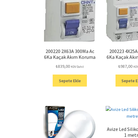
200220 2X63A 300Ma Ac
200223 4X25A
6Ka Kaçak Akım Koruma
6Ka Kaçak Ak
₺
839,00
₺
987,00
KDV Dahil
KDV
Sepete Ekle
Sepete E
Avize Led Sili
1 met