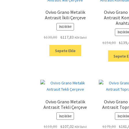
Ovivo Grano Metalik
Ovivo Grano
Antrasit İkili Çerçeve
Antrasit Ko
Anaht
İNDIRIM!
İNDIRIM
Orijinal
Şu
₺
130,80
₺
117,83
KDV Dahil
Orijinal
₺
154,80
₺
139,
fiyat:
andaki
fiyat:
₺130,80.
fiyat:
Sepete Ekle
₺154,80
₺117,83.
Sepete E
Ovivo Grano Metalik
Ovivo Grano
Antrasit Tekli Çerçeve
Antrasit Topr
İNDIRIM!
İNDIRIM
Orijinal
Şu
Orijinal
₺
118,80
₺
107,02
₺
178,80
₺
161,
KDV Dahil