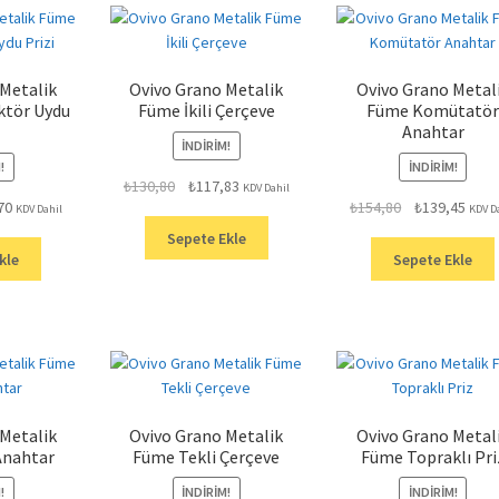
 Metalik
Ovivo Grano Metalik
Ovivo Grano Metal
ktör Uydu
Füme İkili Çerçeve
Füme Komütatör
Anahtar
İNDIRIM!
!
İNDIRIM!
Orijinal
Şu
₺
130,80
₺
117,83
KDV Dahil
Şu
Orijinal
Şu
70
₺
154,80
₺
139,45
fiyat:
andaki
KDV Dahil
KDV D
andaki
fiyat:
anda
₺130,80.
fiyat:
Sepete Ekle
.
fiyat:
₺154,80.
fiyat:
₺117,83.
kle
Sepete Ekle
₺182,70.
₺139,
 Metalik
Ovivo Grano Metalik
Ovivo Grano Metal
Anahtar
Füme Tekli Çerçeve
Füme Topraklı Pri
!
İNDIRIM!
İNDIRIM!