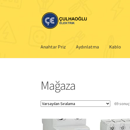
Dolaşıma
İçeriğe
geç
geç
Anahtar Priz
Aydınlatma
Kablo
Mağaza
69 sonuçt