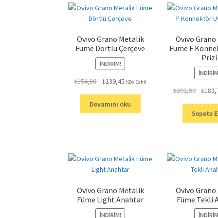
Ovivo Grano Metalik
Ovivo Grano
Füme Dörtlü Çerçeve
Füme F Konne
Prizi
İNDIRIM!
İNDIRIM
Orijinal
Şu
₺
154,80
₺
139,45
KDV Dahil
Orijinal
₺
202,80
₺
182,
fiyat:
andaki
fiyat:
₺154,80.
fiyat:
Devamını oku
₺202,80
₺139,45.
Sepete E
Ovivo Grano Metalik
Ovivo Grano
Füme Light Anahtar
Füme Tekli 
İNDIRIM!
İNDIRIM