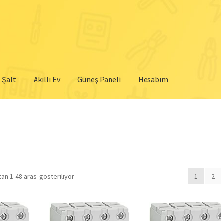
Şalt
Akıllı Ev
Güneş Paneli
Hesabım
an 1-48 arası gösteriliyor
1
2