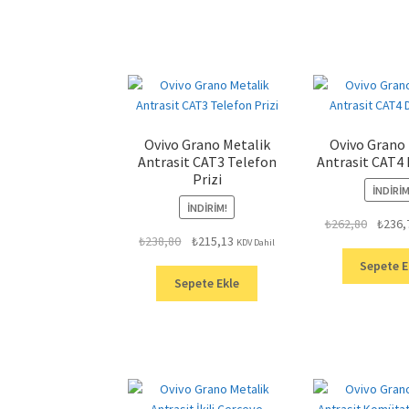
Ovivo Grano Metalik
Ovivo Grano
Antrasit CAT3 Telefon
Antrasit CAT4 
Prizi
İNDIRIM
İNDIRIM!
Orijinal
₺
262,80
₺
236,
Orijinal
Şu
₺
238,80
₺
215,13
fiyat:
KDV Dahil
fiyat:
andaki
₺262,80
Sepete E
₺238,80.
fiyat:
Sepete Ekle
₺215,13.