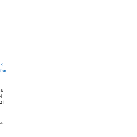
V
ik
4
zi
ahil
ki