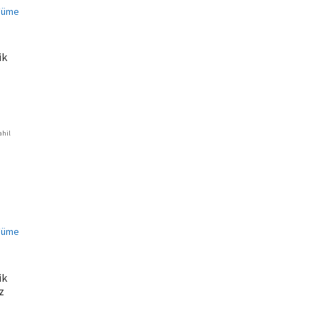
ik
ahil
ki
45.
ik
z