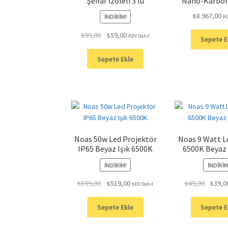
Şeffaf İzoleli 3 lü
Nano-Karbon
₺
8.967,00
İNDIRIM!
KD
Orijinal
Şu
₺
99,00
₺
59,00
KDV Dahil
Sepete E
fiyat:
andaki
₺99,00.
fiyat:
Sepete Ekle
₺59,00.
Noas 50w Led Projektör
Noas 9 Watt 
IP65 Beyaz Işık 6500K
6500K Beyaz 
İNDIRIM!
İNDIRIM
Orijinal
Şu
Orijinal
₺
599,00
₺
519,00
₺
49,00
₺
39,0
KDV Dahil
fiyat:
andaki
fiyat:
₺599,00.
fiyat:
₺49,00.
Sepete Ekle
Sepete E
₺519,00.