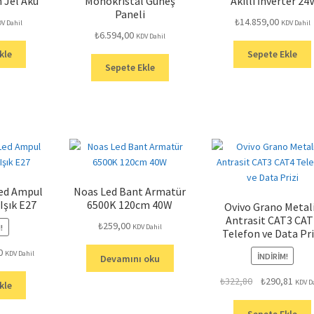
 Jel Akü
Monokristal Güneş
Akıllı İnverter 24
Paneli
₺
14.859,00
V Dahil
KDV Dahil
₺
6.594,00
KDV Dahil
kle
Sepete Ekle
Sepete Ekle
Led Ampul
Noas Led Bant Armatür
Işık E27
6500K 120cm 40W
Ovivo Grano Metal
Antrasit CAT3 CAT
₺
259,00
!
KDV Dahil
Telefon ve Data Pri
Şu
0
KDV Dahil
İNDIRIM!
Devamını oku
andaki
Orijinal
Şu
₺
322,80
₺
290,81
fiyat:
KDV D
kle
fiyat:
anda
₺39,00.
₺322,80.
fiyat:
Sepete Ekle