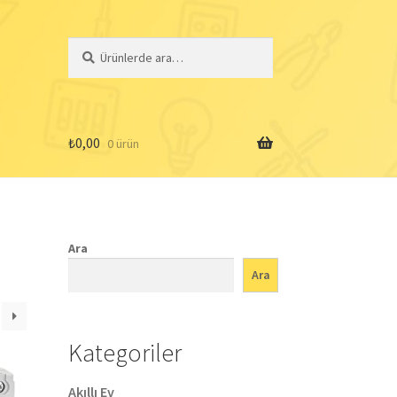
Ara:
Ara
₺
0,00
0 ürün
Ara
Ara
Kategoriler
Akıllı Ev