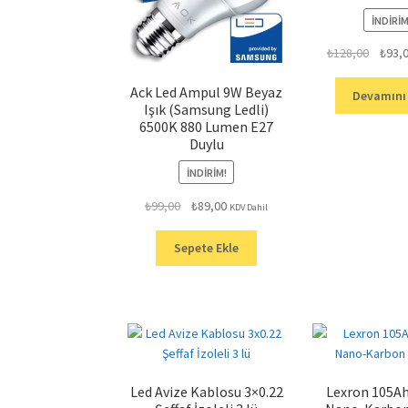
İNDIRIM
Orijina
₺
128,00
₺
93,
fiyat:
Ack Led Ampul 9W Beyaz
₺128,0
Devamını
Işık (Samsung Ledli)
6500K 880 Lumen E27
Duylu
İNDIRIM!
Orijinal
Şu
₺
99,00
₺
89,00
KDV Dahil
fiyat:
andaki
₺99,00.
fiyat:
Sepete Ekle
₺89,00.
Led Avize Kablosu 3×0.22
Lexron 105Ah