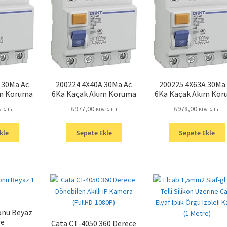
 30Ma Ac
200224 4X40A 30Ma Ac
200225 4X63A 30Ma
ım Koruma
6Ka Kaçak Akım Koruma
6Ka Kaçak Akım Ko
₺
977,00
₺
978,00
 Dahil
KDV Dahil
KDV Dahil
kle
Sepete Ekle
Sepete Ekle
konu Beyaz
re
Cata CT-4050 360 Derece