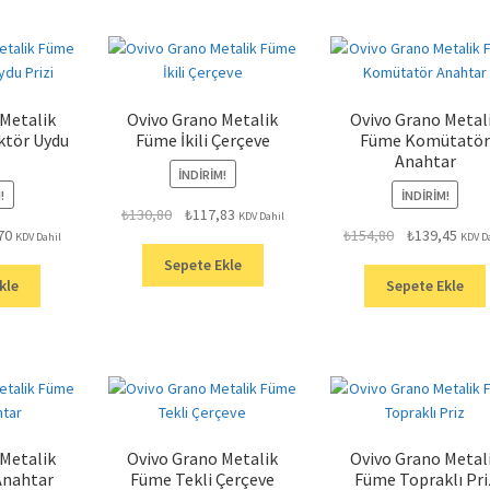
 Metalik
Ovivo Grano Metalik
Ovivo Grano Metal
ktör Uydu
Füme İkili Çerçeve
Füme Komütatör
Anahtar
İNDIRIM!
!
İNDIRIM!
Orijinal
Şu
₺
130,80
₺
117,83
KDV Dahil
Şu
Orijinal
Şu
70
₺
154,80
₺
139,45
fiyat:
andaki
KDV Dahil
KDV D
andaki
fiyat:
anda
₺130,80.
fiyat:
Sepete Ekle
.
fiyat:
₺154,80.
fiyat:
₺117,83.
kle
Sepete Ekle
₺182,70.
₺139,
 Metalik
Ovivo Grano Metalik
Ovivo Grano Metal
Anahtar
Füme Tekli Çerçeve
Füme Topraklı Pri