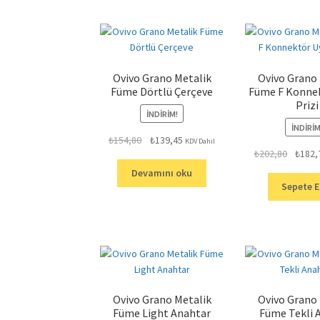
Ovivo Grano Metalik
Ovivo Grano
Füme Dörtlü Çerçeve
Füme F Konne
Prizi
İNDIRIM!
İNDIRIM
Orijinal
Şu
₺
154,80
₺
139,45
KDV Dahil
Orijinal
₺
202,80
₺
182,
fiyat:
andaki
fiyat:
₺154,80.
fiyat:
Devamını oku
₺202,80
₺139,45.
Sepete E
Ovivo Grano Metalik
Ovivo Grano
Füme Light Anahtar
Füme Tekli 