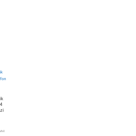
ik
4
zi
ahil