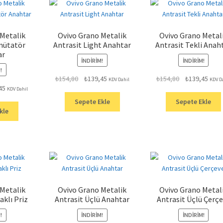
 Metalik
Ovivo Grano Metalik
Ovivo Grano Metal
mütatör
Antrasit Light Anahtar
Antrasit Tekli Anah
ar
İNDIRIM!
İNDIRIM!
!
Orijinal
Şu
Orijinal
Şu
₺
154,80
₺
139,45
₺
154,80
₺
139,45
KDV Dahil
KDV D
Şu
45
fiyat:
andaki
fiyat:
anda
KDV Dahil
andaki
₺154,80.
fiyat:
₺154,80.
fiyat:
Sepete Ekle
Sepete Ekle
.
fiyat:
₺139,45.
₺139,
kle
₺139,45.
 Metalik
Ovivo Grano Metalik
Ovivo Grano Metal
aklı Priz
Antrasit Üçlü Anahtar
Antrasit Üçlü Çerç
!
İNDIRIM!
İNDIRIM!