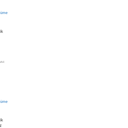
ik
ahil
ki
45.
ik
z