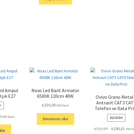
Led Ampul
Noas Led Bant Armatür
Işık E27
6500K 120cm 40W
Ovivo Grano Metal
Antrasit CAT3 CAT
₺
259,00
!
KDV Dahil
Telefon ve Data Pri
Şu
0
KDV Dahil
İNDIRIM!
Devamını oku
andaki
Orijinal
Şu
₺
322,80
₺
290,81
fiyat:
KDV D
kle