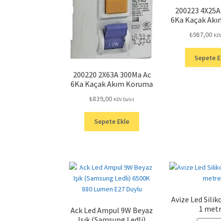
200223 4X25A
6Ka Kaçak Ak
₺
987,00
KDV
Sepete E
200220 2X63A 300Ma Ac
6Ka Kaçak Akım Koruma
₺
839,00
KDV Dahil
Sepete Ekle
Avize Led Sili
1 met
Ack Led Ampul 9W Beyaz
Işık (Samsung Ledli)