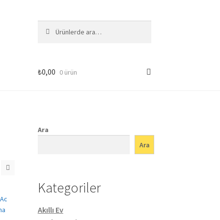
Ara:
Ara
₺
0,00
0 ürün
Ara
Ara
Kategoriler
Akıllı Ev