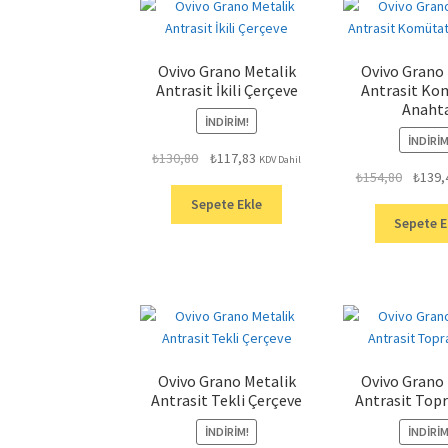
Ovivo Grano Metalik
Ovivo Grano
Antrasit İkili Çerçeve
Antrasit Ko
Anaht
İNDIRIM!
İNDIRIM
Orijinal
Şu
₺
130,80
₺
117,83
KDV Dahil
Orijinal
₺
154,80
₺
139,
fiyat:
andaki
fiyat:
₺130,80.
fiyat:
Sepete Ekle
₺154,80
₺117,83.
Sepete E
Ovivo Grano Metalik
Ovivo Grano
Antrasit Tekli Çerçeve
Antrasit Topr
İNDIRIM!
İNDIRIM