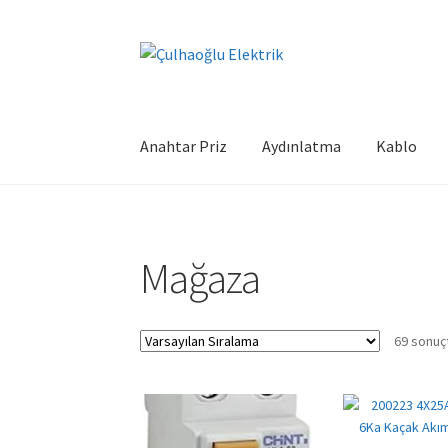
Dolaşıma
İçeriğe
geç
geç
Anahtar Priz
Aydınlatma
Kablo
Mağaza
69 sonuçt