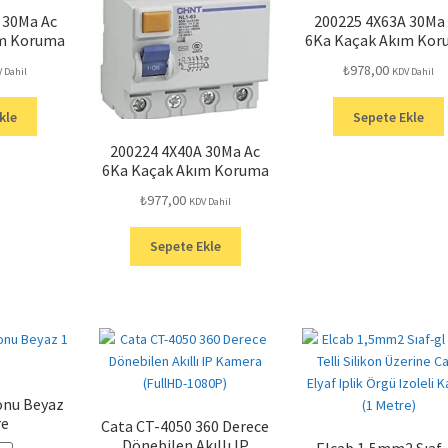
 30Ma Ac
200225 4X63A 30Ma
ım Koruma
6Ka Kaçak Akım Ko
₺
978,00
 Dahil
KDV Dahil
kle
Sepete Ekle
200224 4X40A 30Ma Ac
6Ka Kaçak Akım Koruma
₺
977,00
KDV Dahil
Sepete Ekle
konu Beyaz
re
Cata CT-4050 360 Derece
Dönebilen Akıllı IP