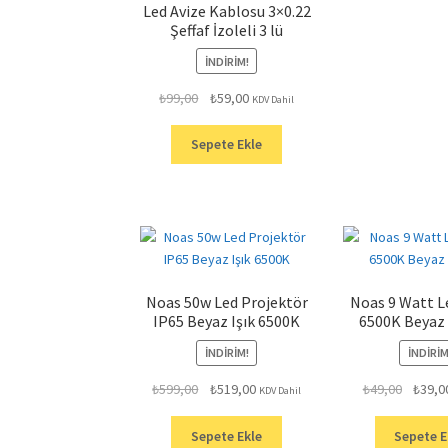
Led Avize Kablosu 3×0.22
Şeffaf İzoleli 3 lü
İNDIRIM!
Orijinal
Şu
₺
99,00
₺
59,00
KDV Dahil
fiyat:
andaki
₺99,00.
fiyat:
Sepete Ekle
₺59,00.
Noas 50w Led Projektör
Noas 9 Watt 
IP65 Beyaz Işık 6500K
6500K Beyaz 
İNDIRIM!
İNDIRIM
Orijinal
Şu
Orijinal
₺
599,00
₺
519,00
₺
49,00
₺
39,0
KDV Dahil
fiyat:
andaki
fiyat:
₺599,00.
fiyat:
₺49,00.
Sepete Ekle
Sepete E