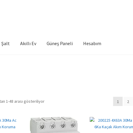
Şalt
Akıllı Ev
Güneş Paneli
Hesabım
an 1-48 arası gösteriliyor
1
2