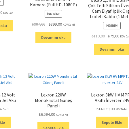
Elcab 1,5mm2 Sıaf-
!
Kamera (FullHD-1080P)
Çok Telli Silikon Üze
Cam Elyaf Iplik Ör
l
Şu
00
KDV Dahil
İNDIRIM!
Izoleli Kablo (1 Met
andaki
Orijinal
Şu
₺
987,00
₺
899,00
0.
fiyat:
KDV Dahil
 oku
İNDIRIM!
fiyat:
andaki
₺93,00.
Orijinal
Şu
₺
119,00
₺
79,00
₺987,00.
fiyat:
KDV Da
Devamını oku
fiyat:
andak
₺899,00.
₺119,00.
fiyat:
Devamını oku
₺79,0
 12 Volt
Lexron 220W
Lexron 3kW HV MP
 Jel Akü
Monokristal Güneş
Akıllı İnverter 24
Paneli
₺
14.859,00
V Dahil
KDV Dahil
₺
6.594,00
KDV Dahil
kle
Sepete Ekle
Sepete Ekle