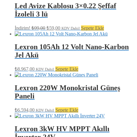
₺79,00.
Led Avize Kablosu 3×0.22 Şeffaf
İzoleli 3 lü
Orijinal
Şu
İndirim!
₺
99,00
₺
59,00
Sepete Ekle
KDV Dahil
fiyat:
andaki
fiyat:
₺99,00.
₺59,00.
Lexron 105Ah 12 Volt Nano-Karbon
Jel Akü
₺
8.967,00
Sepete Ekle
KDV Dahil
Lexron 220W Monokristal Güneş
Paneli
₺
6.594,00
Sepete Ekle
KDV Dahil
Lexron 3kW HV MPPT Akıllı
İnverter 24V