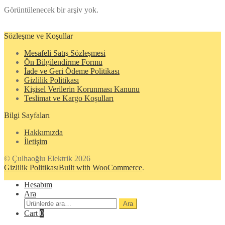
Görüntülenecek bir arşiv yok.
Sözleşme ve Koşullar
Mesafeli Satış Sözleşmesi
Ön Bilgilendirme Formu
İade ve Geri Ödeme Politikası
Gizlilik Politikası
Kişisel Verilerin Korunması Kanunu
Teslimat ve Kargo Koşulları
Bilgi Sayfaları
Hakkımızda
İletişim
© Çulhaoğlu Elektrik 2026
Gizlilik Politikası
Built with WooCommerce
.
Hesabım
Ara
Ara:
Ara
Cart
0