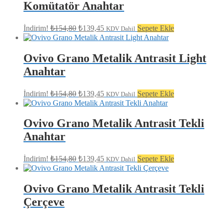
Komütatör Anahtar
Orijinal
Şu
İndirim!
₺
154,80
₺
139,45
Sepete Ekle
KDV Dahil
fiyat:
andaki
fiyat:
₺154,80.
₺139,45.
Ovivo Grano Metalik Antrasit Light
Anahtar
Orijinal
Şu
İndirim!
₺
154,80
₺
139,45
Sepete Ekle
KDV Dahil
fiyat:
andaki
fiyat:
₺154,80.
₺139,45.
Ovivo Grano Metalik Antrasit Tekli
Anahtar
Orijinal
Şu
İndirim!
₺
154,80
₺
139,45
Sepete Ekle
KDV Dahil
fiyat:
andaki
fiyat:
₺154,80.
₺139,45.
Ovivo Grano Metalik Antrasit Tekli
Çerçeve