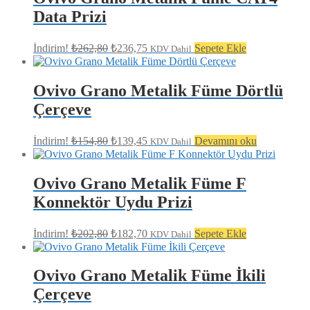
Data Prizi
Orijinal
Şu
İndirim!
₺
262,80
₺
236,75
Sepete Ekle
KDV Dahil
fiyat:
andaki
fiyat:
₺262,80.
₺236,75.
Ovivo Grano Metalik Füme Dörtlü
Çerçeve
Orijinal
Şu
İndirim!
₺
154,80
₺
139,45
Devamını oku
KDV Dahil
fiyat:
andaki
fiyat:
₺154,80.
₺139,45.
Ovivo Grano Metalik Füme F
Konnektör Uydu Prizi
Orijinal
Şu
İndirim!
₺
202,80
₺
182,70
Sepete Ekle
KDV Dahil
fiyat:
andaki
fiyat:
₺202,80.
₺182,70.
Ovivo Grano Metalik Füme İkili
Çerçeve