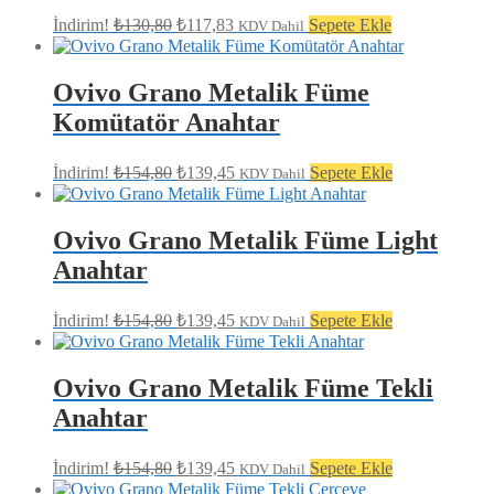
Orijinal
Şu
İndirim!
₺
130,80
₺
117,83
Sepete Ekle
KDV Dahil
fiyat:
andaki
fiyat:
₺130,80.
₺117,83.
Ovivo Grano Metalik Füme
Komütatör Anahtar
Orijinal
Şu
İndirim!
₺
154,80
₺
139,45
Sepete Ekle
KDV Dahil
fiyat:
andaki
fiyat:
₺154,80.
₺139,45.
Ovivo Grano Metalik Füme Light
Anahtar
Orijinal
Şu
İndirim!
₺
154,80
₺
139,45
Sepete Ekle
KDV Dahil
fiyat:
andaki
fiyat:
₺154,80.
₺139,45.
Ovivo Grano Metalik Füme Tekli
Anahtar
Orijinal
Şu
İndirim!
₺
154,80
₺
139,45
Sepete Ekle
KDV Dahil
fiyat:
andaki