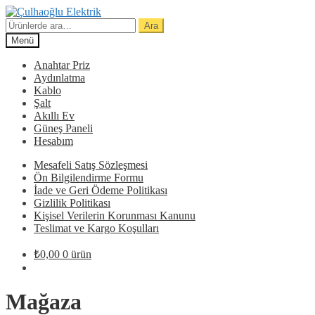
Dolaşıma
İçeriğe
geç
geç
Ara:
Ara
Menü
Anahtar Priz
Aydınlatma
Kablo
Şalt
Akıllı Ev
Güneş Paneli
Hesabım
Mesafeli Satış Sözleşmesi
Ön Bilgilendirme Formu
İade ve Geri Ödeme Politikası
Gizlilik Politikası
Kişisel Verilerin Korunması Kanunu
Teslimat ve Kargo Koşulları
₺
0,00
0 ürün
Mağaza