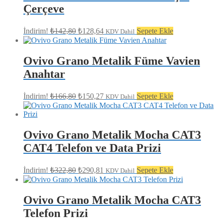
Çerçeve
Orijinal
Şu
İndirim!
₺
142,80
₺
128,64
Sepete Ekle
KDV Dahil
fiyat:
andaki
fiyat:
₺142,80.
₺128,64.
Ovivo Grano Metalik Füme Vavien
Anahtar
Orijinal
Şu
İndirim!
₺
166,80
₺
150,27
Sepete Ekle
KDV Dahil
fiyat:
andaki
fiyat:
₺166,80.
₺150,27.
Ovivo Grano Metalik Mocha CAT3
CAT4 Telefon ve Data Prizi
Orijinal
Şu
İndirim!
₺
322,80
₺
290,81
Sepete Ekle
KDV Dahil
fiyat:
andaki
fiyat:
₺322,80.
₺290,81.
Ovivo Grano Metalik Mocha CAT3
Telefon Prizi