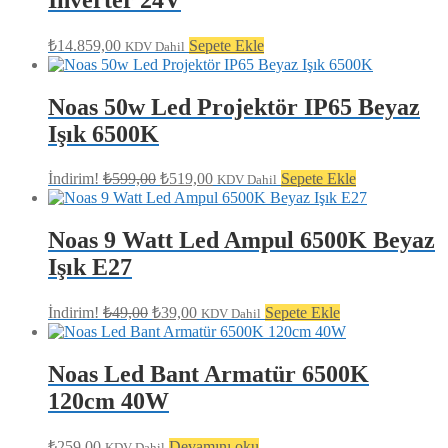
₺
14.859,00
Sepete Ekle
KDV Dahil
Noas 50w Led Projektör IP65 Beyaz
Işık 6500K
Orijinal
Şu
İndirim!
₺
599,00
₺
519,00
Sepete Ekle
KDV Dahil
fiyat:
andaki
fiyat:
₺599,00.
₺519,00.
Noas 9 Watt Led Ampul 6500K Beyaz
Işık E27
Orijinal
Şu
İndirim!
₺
49,00
₺
39,00
Sepete Ekle
KDV Dahil
fiyat:
andaki
fiyat:
₺49,00.
₺39,00.
Noas Led Bant Armatür 6500K
120cm 40W
₺
259,00
Devamını oku
KDV Dahil