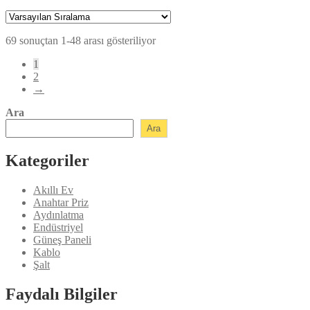
fiyat:
andaki
fiyat:
₺154,80.
₺139,45.
69 sonuçtan 1-48 arası gösteriliyor
1
2
→
Ara
Ara
Kategoriler
Akıllı Ev
Anahtar Priz
Aydınlatma
Endüstriyel
Güneş Paneli
Kablo
Şalt
Faydalı Bilgiler