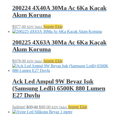
200224 4X40A 30Ma Ac 6Ka Kaçak
Akım Koruma
₺
977,00
Sepete Ekle
KDV Dahil
200225 4X63A 30Ma Ac 6Ka Kaçak
Akım Koruma
₺
978,00
Sepete Ekle
KDV Dahil
Ack Led Ampul 9W Beyaz Işık
(Samsung Ledli) 6500K 880 Lumen
E27 Duylu
Orijinal
Şu
İndirim!
₺
99,00
₺
89,00
Sepete Ekle
KDV Dahil
fiyat:
andaki