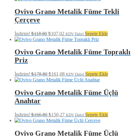
fiyat:
₺154,80.
₺139,45.
Ovivo Grano Metalik Füme Tekli
Çerçeve
Orijinal
Şu
İndirim!
₺
118,80
₺
107,02
Sepete Ekle
KDV Dahil
fiyat:
andaki
fiyat:
₺118,80.
₺107,02.
Ovivo Grano Metalik Füme Topraklı
Priz
Orijinal
Şu
İndirim!
₺
178,80
₺
161,08
Sepete Ekle
KDV Dahil
fiyat:
andaki
fiyat:
₺178,80.
₺161,08.
Ovivo Grano Metalik Füme Üçlü
Anahtar
Orijinal
Şu
İndirim!
₺
166,80
₺
150,27
Sepete Ekle
KDV Dahil
fiyat:
andaki
fiyat:
₺166,80.
₺150,27.
Ovivo Grano Metalik Füme Üçlü