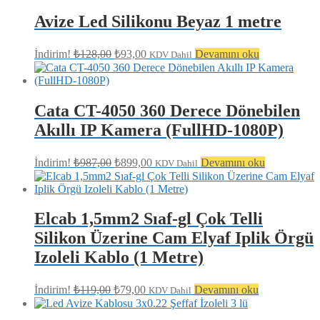
fiyat:
₺99,00.
₺89,00.
Avize Led Silikonu Beyaz 1 metre
Orijinal
Şu
İndirim!
₺
128,00
₺
93,00
Devamını oku
KDV Dahil
fiyat:
andaki
fiyat:
₺128,00.
₺93,00.
Cata CT-4050 360 Derece Dönebilen
Akıllı IP Kamera (FullHD-1080P)
Orijinal
Şu
İndirim!
₺
987,00
₺
899,00
Devamını oku
KDV Dahil
fiyat:
andaki
fiyat:
₺987,00.
₺899,00.
Elcab 1,5mm2 Sıaf-gl Çok Telli
Silikon Üzerine Cam Elyaf Iplik Örgü
Izoleli Kablo (1 Metre)
Orijinal
Şu
İndirim!
₺
119,00
₺
79,00
Devamını oku
KDV Dahil
fiyat:
andaki
fiyat:
₺119,00.