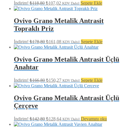
Orijinal
Şu
İndirim!
₺
118,80
₺
107,02
Sepete Ekle
KDV Dahil
fiyat:
andaki
fiyat:
₺118,80.
₺107,02.
Ovivo Grano Metalik Antrasit
Topraklı Priz
Orijinal
Şu
İndirim!
₺
178,80
₺
161,08
Sepete Ekle
KDV Dahil
fiyat:
andaki
fiyat:
₺178,80.
₺161,08.
Ovivo Grano Metalik Antrasit Üçlü
Anahtar
Orijinal
Şu
İndirim!
₺
166,80
₺
150,27
Sepete Ekle
KDV Dahil
fiyat:
andaki
fiyat:
₺166,80.
₺150,27.
Ovivo Grano Metalik Antrasit Üçlü
Çerçeve
Orijinal
Şu
İndirim!
₺
142,80
₺
128,64
Devamını oku
KDV Dahil
fiyat:
andaki
fiyat:
₺142,80.