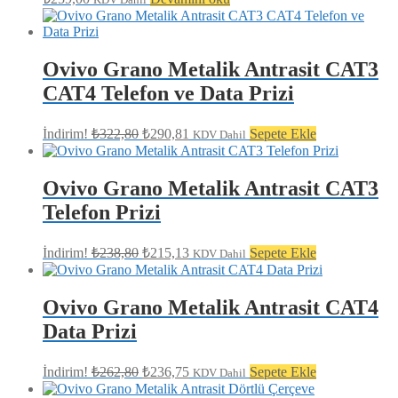
Ovivo Grano Metalik Antrasit CAT3
CAT4 Telefon ve Data Prizi
Orijinal
Şu
İndirim!
₺
322,80
₺
290,81
Sepete Ekle
KDV Dahil
fiyat:
andaki
fiyat:
₺322,80.
₺290,81.
Ovivo Grano Metalik Antrasit CAT3
Telefon Prizi
Orijinal
Şu
İndirim!
₺
238,80
₺
215,13
Sepete Ekle
KDV Dahil
fiyat:
andaki
fiyat:
₺238,80.
₺215,13.
Ovivo Grano Metalik Antrasit CAT4
Data Prizi
Orijinal
Şu
İndirim!
₺
262,80
₺
236,75
Sepete Ekle
KDV Dahil
fiyat:
andaki