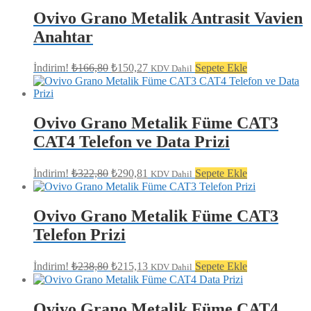
₺128,64.
Ovivo Grano Metalik Antrasit Vavien
Anahtar
Orijinal
Şu
İndirim!
₺
166,80
₺
150,27
Sepete Ekle
KDV Dahil
fiyat:
andaki
fiyat:
₺166,80.
₺150,27.
Ovivo Grano Metalik Füme CAT3
CAT4 Telefon ve Data Prizi
Orijinal
Şu
İndirim!
₺
322,80
₺
290,81
Sepete Ekle
KDV Dahil
fiyat:
andaki
fiyat:
₺322,80.
₺290,81.
Ovivo Grano Metalik Füme CAT3
Telefon Prizi
Orijinal
Şu
İndirim!
₺
238,80
₺
215,13
Sepete Ekle
KDV Dahil
fiyat:
andaki
fiyat:
₺238,80.
₺215,13.
Ovivo Grano Metalik Füme CAT4