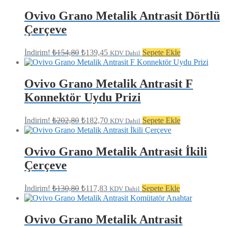
fiyat:
₺262,80.
₺236,75.
Ovivo Grano Metalik Antrasit Dörtlü
Çerçeve
Orijinal
Şu
İndirim!
₺
154,80
₺
139,45
Sepete Ekle
KDV Dahil
fiyat:
andaki
fiyat:
₺154,80.
₺139,45.
Ovivo Grano Metalik Antrasit F
Konnektör Uydu Prizi
Orijinal
Şu
İndirim!
₺
202,80
₺
182,70
Sepete Ekle
KDV Dahil
fiyat:
andaki
fiyat:
₺202,80.
₺182,70.
Ovivo Grano Metalik Antrasit İkili
Çerçeve
Orijinal
Şu
İndirim!
₺
130,80
₺
117,83
Sepete Ekle
KDV Dahil
fiyat:
andaki
fiyat:
₺130,80.
₺117,83.
Ovivo Grano Metalik Antrasit