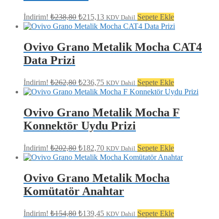
Orijinal
Şu
İndirim!
₺
238,80
₺
215,13
Sepete Ekle
KDV Dahil
fiyat:
andaki
fiyat:
₺238,80.
₺215,13.
Ovivo Grano Metalik Mocha CAT4
Data Prizi
Orijinal
Şu
İndirim!
₺
262,80
₺
236,75
Sepete Ekle
KDV Dahil
fiyat:
andaki
fiyat:
₺262,80.
₺236,75.
Ovivo Grano Metalik Mocha F
Konnektör Uydu Prizi
Orijinal
Şu
İndirim!
₺
202,80
₺
182,70
Sepete Ekle
KDV Dahil
fiyat:
andaki
fiyat:
₺202,80.
₺182,70.
Ovivo Grano Metalik Mocha
Komütatör Anahtar
Orijinal
Şu
İndirim!
₺
154,80
₺
139,45
Sepete Ekle
KDV Dahil