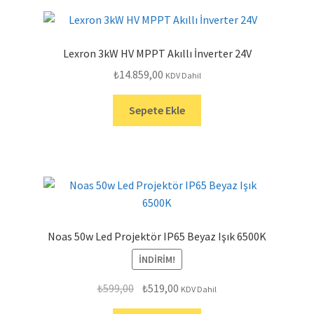
Lexron 3kW HV MPPT Akıllı İnverter 24V
₺
14.859,00
KDV Dahil
Sepete Ekle
Noas 50w Led Projektör IP65 Beyaz Işık 6500K
İNDIRIM!
Orijinal
Şu
₺
599,00
₺
519,00
KDV Dahil
fiyat:
andaki