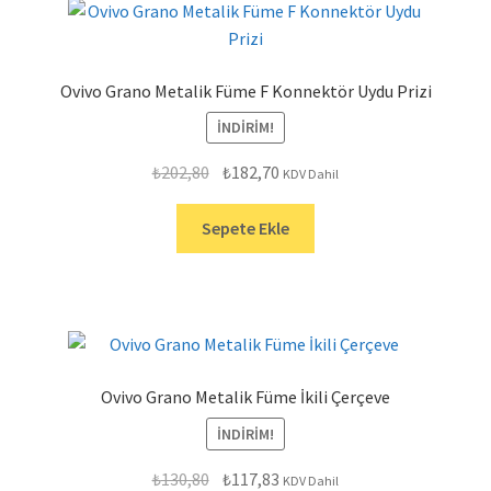
Ovivo Grano Metalik Füme F Konnektör Uydu Prizi
İNDIRIM!
Orijinal
Şu
₺
202,80
₺
182,70
KDV Dahil
fiyat:
andaki
₺202,80.
fiyat:
Sepete Ekle
₺182,70.
Ovivo Grano Metalik Füme İkili Çerçeve
İNDIRIM!
Orijinal
Şu
₺
130,80
₺
117,83
KDV Dahil