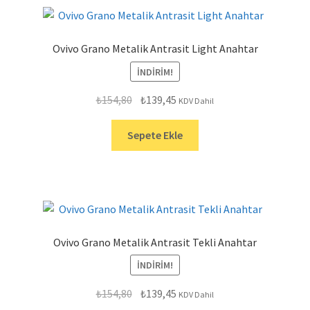
Ovivo Grano Metalik Antrasit Light Anahtar
İNDIRIM!
Orijinal
Şu
₺
154,80
₺
139,45
KDV Dahil
fiyat:
andaki
₺154,80.
fiyat:
Sepete Ekle
₺139,45.
Ovivo Grano Metalik Antrasit Tekli Anahtar
İNDIRIM!
Orijinal
Şu
₺
154,80
₺
139,45
KDV Dahil
fiyat:
andaki