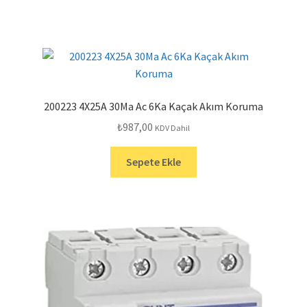
200223 4X25A 30Ma Ac 6Ka Kaçak Akım Koruma
₺
987,00
KDV Dahil
Sepete Ekle