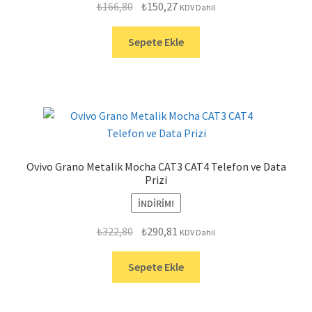
Orijinal
Şu
₺
166,80
₺
150,27
KDV Dahil
fiyat:
andaki
₺166,80.
fiyat:
Sepete Ekle
₺150,27.
Ovivo Grano Metalik Mocha CAT3 CAT4 Telefon ve Data
Prizi
İNDIRIM!
Orijinal
Şu
₺
322,80
₺
290,81
KDV Dahil
fiyat:
andaki
₺322,80.
fiyat:
Sepete Ekle
₺290,81.