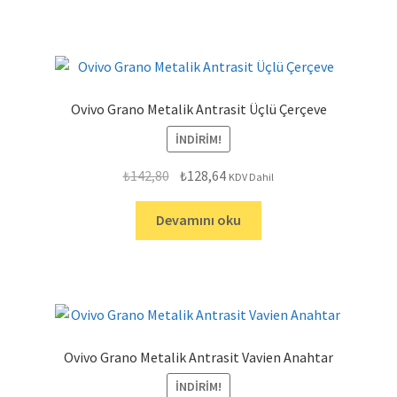
Ovivo Grano Metalik Antrasit Üçlü Çerçeve
İNDIRIM!
Orijinal
Şu
₺
142,80
₺
128,64
KDV Dahil
fiyat:
andaki
₺142,80.
fiyat:
Devamını oku
₺128,64.
Ovivo Grano Metalik Antrasit Vavien Anahtar
İNDIRIM!