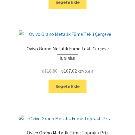
₺154,80.
fiyat:
Sepete Ekle
₺139,45.
Ovivo Grano Metalik Füme Tekli Çerçeve
İNDIRIM!
Orijinal
Şu
₺
118,80
₺
107,02
KDV Dahil
fiyat:
andaki
₺118,80.
fiyat:
Sepete Ekle
₺107,02.
Ovivo Grano Metalik Füme Topraklı Priz