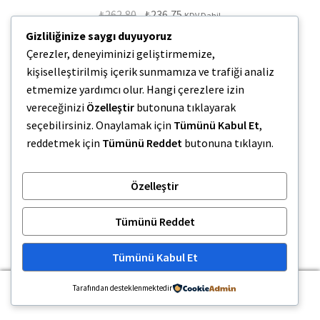
Orijinal
Şu
₺
262,80
₺
236,75
KDV Dahil
fiyat:
andaki
Gizliliğinize saygı duyuyoruz
₺262,80.
fiyat:
Sepete Ekle
Çerezler, deneyiminizi geliştirmemize,
₺236,75.
kişiselleştirilmiş içerik sunmamıza ve trafiği analiz
etmemize yardımcı olur. Hangi çerezlere izin
vereceğinizi
Özelleştir
butonuna tıklayarak
seçebilirsiniz. Onaylamak için
Tümünü Kabul Et
,
reddetmek için
Tümünü Reddet
butonuna tıklayın.
Ovivo Grano Metalik Mocha F Konnektör Uydu Prizi
Özelleştir
İNDIRIM!
Tümünü Reddet
Orijinal
Şu
₺
202,80
₺
182,70
KDV Dahil
fiyat:
andaki
Tümünü Kabul Et
₺202,80.
fiyat:
Sepete Ekle
₺182,70.
0
Tarafından desteklenmektedir
Ara:
Ara