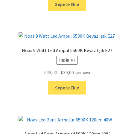
₺599,00.
fiyat:
Sepete Ekle
₺519,00.
Noas 9 Watt Led Ampul 6500K Beyaz Işık E27
İNDIRIM!
Orijinal
Şu
₺
49,00
₺
39,00
KDV Dahil
fiyat:
andaki
₺49,00.
fiyat:
Sepete Ekle
₺39,00.
Noas Led Bant Armatür 6500K 120cm 40W