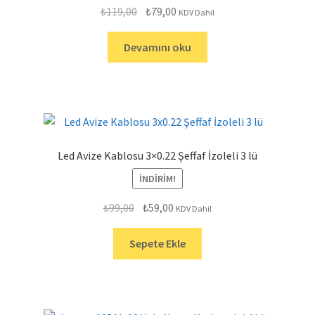
Orijinal
Şu
₺
119,00
₺
79,00
KDV Dahil
fiyat:
andaki
₺119,00.
fiyat:
Devamını oku
₺79,00.
Led Avize Kablosu 3×0.22 Şeffaf İzoleli 3 lü
İNDIRIM!
Orijinal
Şu
₺
99,00
₺
59,00
KDV Dahil
fiyat:
andaki
₺99,00.
fiyat:
Sepete Ekle
₺59,00.