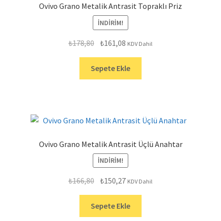
Ovivo Grano Metalik Antrasit Topraklı Priz
İNDIRIM!
Orijinal
Şu
₺
178,80
₺
161,08
KDV Dahil
fiyat:
andaki
₺178,80.
fiyat:
Sepete Ekle
₺161,08.
Ovivo Grano Metalik Antrasit Üçlü Anahtar
İNDIRIM!
Orijinal
Şu
₺
166,80
₺
150,27
KDV Dahil
fiyat:
andaki
₺166,80.
fiyat:
Sepete Ekle
₺150,27.