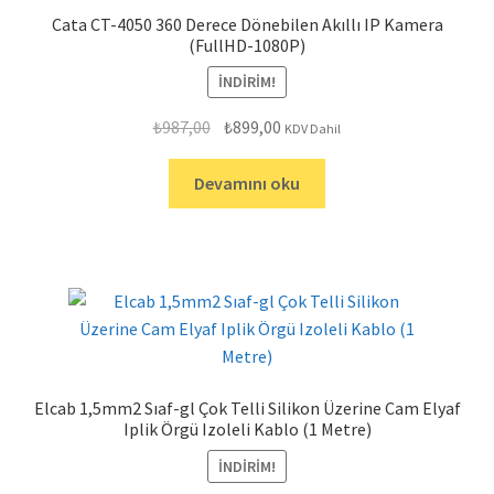
Cata CT-4050 360 Derece Dönebilen Akıllı IP Kamera
(FullHD-1080P)
İNDIRIM!
Orijinal
Şu
₺
987,00
₺
899,00
KDV Dahil
fiyat:
andaki
₺987,00.
fiyat:
Devamını oku
₺899,00.
Elcab 1,5mm2 Sıaf-gl Çok Telli Silikon Üzerine Cam Elyaf
Iplik Örgü Izoleli Kablo (1 Metre)
İNDIRIM!