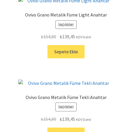
Ovivo Grano Metalik Füme Light Anahtar
İNDIRIM!
Orijinal
Şu
₺
154,80
₺
139,45
KDV Dahil
fiyat:
andaki
₺154,80.
fiyat:
Sepete Ekle
₺139,45.
Ovivo Grano Metalik Füme Tekli Anahtar
İNDIRIM!
Orijinal
Şu
₺
154,80
₺
139,45
KDV Dahil
fiyat:
andaki