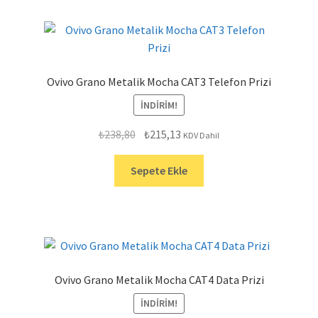
Ovivo Grano Metalik Mocha CAT3 Telefon Prizi
İNDIRIM!
Orijinal
Şu
₺
238,80
₺
215,13
KDV Dahil
fiyat:
andaki
₺238,80.
fiyat:
Sepete Ekle
₺215,13.
Ovivo Grano Metalik Mocha CAT4 Data Prizi
İNDIRIM!