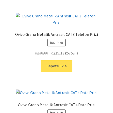
Ovivo Grano Metalik Antrasit CAT3 Telefon Prizi
İNDIRIM!
Orijinal
Şu
₺
238,80
₺
215,13
KDV Dahil
fiyat:
andaki
₺238,80.
fiyat:
Sepete Ekle
₺215,13.
Ovivo Grano Metalik Antrasit CAT4 Data Prizi