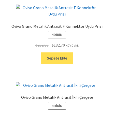
Ovivo Grano Metalik Antrasit F Konnektör Uydu Prizi
İNDIRIM!
Orijinal
Şu
₺
202,80
₺
182,70
KDV Dahil
fiyat:
andaki
₺202,80.
fiyat:
Sepete Ekle
₺182,70.
Ovivo Grano Metalik Antrasit İkili Çerçeve
İNDIRIM!