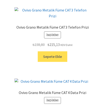
Ovivo Grano Metalik Füme CAT3 Telefon Prizi
İNDIRIM!
Orijinal
Şu
₺
238,80
₺
215,13
KDV Dahil
fiyat:
andaki
₺238,80.
fiyat:
Sepete Ekle
₺215,13.
Ovivo Grano Metalik Füme CAT4 Data Prizi
İNDIRIM!