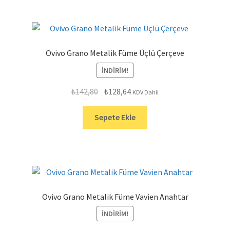
Ovivo Grano Metalik Füme Üçlü Çerçeve
İNDIRIM!
Orijinal
Şu
₺
142,80
₺
128,64
KDV Dahil
fiyat:
andaki
₺142,80.
fiyat:
Sepete Ekle
₺128,64.
Ovivo Grano Metalik Füme Vavien Anahtar
İNDIRIM!