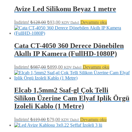
fiyat:
₺99,00.
₺89,00.
Avize Led Silikonu Beyaz 1 metre
Orijinal
Şu
İndirim!
₺
128,00
₺
93,00
Devamını oku
KDV Dahil
fiyat:
andaki
fiyat:
₺128,00.
₺93,00.
Cata CT-4050 360 Derece Dönebilen
Akıllı IP Kamera (FullHD-1080P)
Orijinal
Şu
İndirim!
₺
987,00
₺
899,00
Devamını oku
KDV Dahil
fiyat:
andaki
fiyat:
₺987,00.
₺899,00.
Elcab 1,5mm2 Sıaf-gl Çok Telli
Silikon Üzerine Cam Elyaf Iplik Örgü
Izoleli Kablo (1 Metre)
Orijinal
Şu
İndirim!
₺
119,00
₺
79,00
Devamını oku
KDV Dahil
fiyat:
andaki
fiyat:
₺119,00.