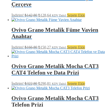
Çerçeve
Orijinal
Şu
İndirim!
₺
142,80
₺
128,64
Sepete Ekle
KDV Dahil
fiyat:
andaki
fiyat:
₺142,80.
₺128,64.
Ovivo Grano Metalik Füme Vavien
Anahtar
Orijinal
Şu
İndirim!
₺
166,80
₺
150,27
Sepete Ekle
KDV Dahil
fiyat:
andaki
fiyat:
₺166,80.
₺150,27.
Ovivo Grano Metalik Mocha CAT3
CAT4 Telefon ve Data Prizi
Orijinal
Şu
İndirim!
₺
322,80
₺
290,81
Sepete Ekle
KDV Dahil
fiyat:
andaki
fiyat:
₺322,80.
₺290,81.
Ovivo Grano Metalik Mocha CAT3
Telefon Prizi