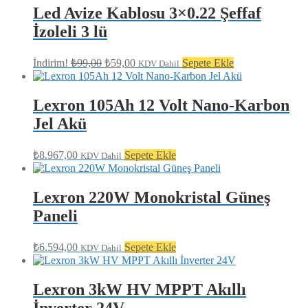
₺79,00.
Led Avize Kablosu 3×0.22 Şeffaf
İzoleli 3 lü
Orijinal
Şu
İndirim!
₺
99,00
₺
59,00
Sepete Ekle
KDV Dahil
fiyat:
andaki
fiyat:
₺99,00.
₺59,00.
Lexron 105Ah 12 Volt Nano-Karbon
Jel Akü
₺
8.967,00
Sepete Ekle
KDV Dahil
Lexron 220W Monokristal Güneş
Paneli
₺
6.594,00
Sepete Ekle
KDV Dahil
Lexron 3kW HV MPPT Akıllı
İnverter 24V