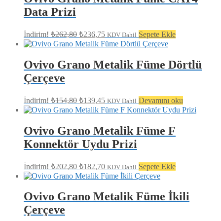
Data Prizi
Orijinal
Şu
İndirim!
₺
262,80
₺
236,75
Sepete Ekle
KDV Dahil
fiyat:
andaki
fiyat:
₺262,80.
₺236,75.
Ovivo Grano Metalik Füme Dörtlü
Çerçeve
Orijinal
Şu
İndirim!
₺
154,80
₺
139,45
Devamını oku
KDV Dahil
fiyat:
andaki
fiyat:
₺154,80.
₺139,45.
Ovivo Grano Metalik Füme F
Konnektör Uydu Prizi
Orijinal
Şu
İndirim!
₺
202,80
₺
182,70
Sepete Ekle
KDV Dahil
fiyat:
andaki
fiyat:
₺202,80.
₺182,70.
Ovivo Grano Metalik Füme İkili
Çerçeve