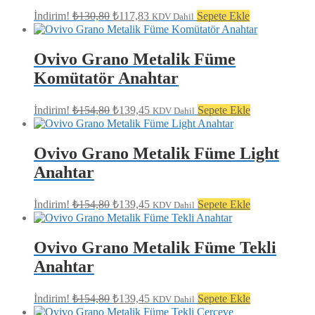
Orijinal
Şu
İndirim!
₺
130,80
₺
117,83
Sepete Ekle
KDV Dahil
fiyat:
andaki
fiyat:
₺130,80.
₺117,83.
Ovivo Grano Metalik Füme
Komütatör Anahtar
Orijinal
Şu
İndirim!
₺
154,80
₺
139,45
Sepete Ekle
KDV Dahil
fiyat:
andaki
fiyat:
₺154,80.
₺139,45.
Ovivo Grano Metalik Füme Light
Anahtar
Orijinal
Şu
İndirim!
₺
154,80
₺
139,45
Sepete Ekle
KDV Dahil
fiyat:
andaki
fiyat:
₺154,80.
₺139,45.
Ovivo Grano Metalik Füme Tekli
Anahtar
Orijinal
Şu
İndirim!
₺
154,80
₺
139,45
Sepete Ekle
KDV Dahil
fiyat:
andaki