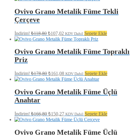
fiyat:
₺154,80.
₺139,45.
Ovivo Grano Metalik Füme Tekli
Çerçeve
Orijinal
Şu
İndirim!
₺
118,80
₺
107,02
Sepete Ekle
KDV Dahil
fiyat:
andaki
fiyat:
₺118,80.
₺107,02.
Ovivo Grano Metalik Füme Topraklı
Priz
Orijinal
Şu
İndirim!
₺
178,80
₺
161,08
Sepete Ekle
KDV Dahil
fiyat:
andaki
fiyat:
₺178,80.
₺161,08.
Ovivo Grano Metalik Füme Üçlü
Anahtar
Orijinal
Şu
İndirim!
₺
166,80
₺
150,27
Sepete Ekle
KDV Dahil
fiyat:
andaki
fiyat:
₺166,80.
₺150,27.
Ovivo Grano Metalik Füme Üçlü