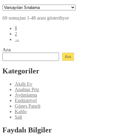
fiyat:
andaki
fiyat:
₺154,80.
₺139,45.
69 sonuçtan 1-48 arası gösteriliyor
1
2
→
Ara
Ara
Kategoriler
Akıllı Ev
Anahtar Priz
Aydınlatma
Endüstriyel
Güneş Paneli
Kablo
Şalt
Faydalı Bilgiler