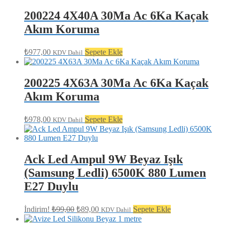
200224 4X40A 30Ma Ac 6Ka Kaçak
Akım Koruma
₺
977,00
Sepete Ekle
KDV Dahil
200225 4X63A 30Ma Ac 6Ka Kaçak
Akım Koruma
₺
978,00
Sepete Ekle
KDV Dahil
Ack Led Ampul 9W Beyaz Işık
(Samsung Ledli) 6500K 880 Lumen
E27 Duylu
Orijinal
Şu
İndirim!
₺
99,00
₺
89,00
Sepete Ekle
KDV Dahil
fiyat:
andaki