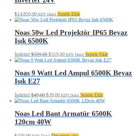
₺
14.859,00
Sepete Ekle
KDV Dahil
Noas 50w Led Projektör IP65 Beyaz
Işık 6500K
Orijinal
Şu
İndirim!
₺
599,00
₺
519,00
Sepete Ekle
KDV Dahil
fiyat:
andaki
fiyat:
₺599,00.
₺519,00.
Noas 9 Watt Led Ampul 6500K Beyaz
Işık E27
Orijinal
Şu
İndirim!
₺
49,00
₺
39,00
Sepete Ekle
KDV Dahil
fiyat:
andaki
fiyat:
₺49,00.
₺39,00.
Noas Led Bant Armatür 6500K
120cm 40W
₺
259,00
Devamını oku
KDV Dahil