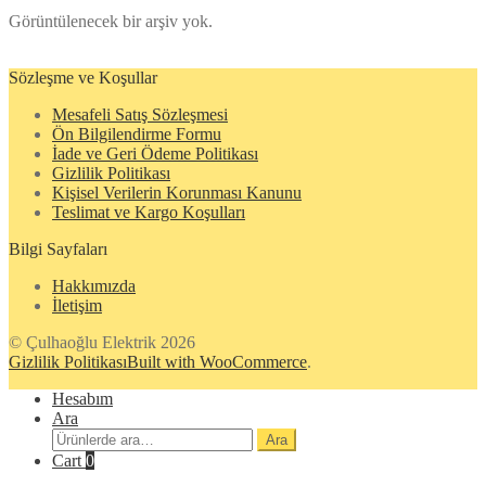
Görüntülenecek bir arşiv yok.
Sözleşme ve Koşullar
Mesafeli Satış Sözleşmesi
Ön Bilgilendirme Formu
İade ve Geri Ödeme Politikası
Gizlilik Politikası
Kişisel Verilerin Korunması Kanunu
Teslimat ve Kargo Koşulları
Bilgi Sayfaları
Hakkımızda
İletişim
© Çulhaoğlu Elektrik 2026
Gizlilik Politikası
Built with WooCommerce
.
Hesabım
Ara
Ara:
Ara
Cart
0