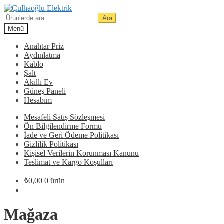
Dolaşıma
İçeriğe
geç
geç
Ara:
Ara
Menü
Anahtar Priz
Aydınlatma
Kablo
Şalt
Akıllı Ev
Güneş Paneli
Hesabım
Mesafeli Satış Sözleşmesi
Ön Bilgilendirme Formu
İade ve Geri Ödeme Politikası
Gizlilik Politikası
Kişisel Verilerin Korunması Kanunu
Teslimat ve Kargo Koşulları
₺
0,00
0 ürün
Mağaza