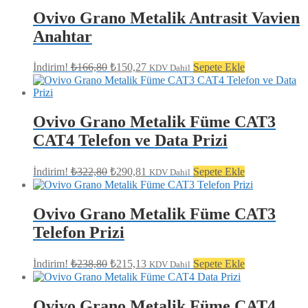
₺128,64.
Ovivo Grano Metalik Antrasit Vavien
Anahtar
Orijinal
Şu
İndirim!
₺
166,80
₺
150,27
Sepete Ekle
KDV Dahil
fiyat:
andaki
fiyat:
₺166,80.
₺150,27.
Ovivo Grano Metalik Füme CAT3
CAT4 Telefon ve Data Prizi
Orijinal
Şu
İndirim!
₺
322,80
₺
290,81
Sepete Ekle
KDV Dahil
fiyat:
andaki
fiyat:
₺322,80.
₺290,81.
Ovivo Grano Metalik Füme CAT3
Telefon Prizi
Orijinal
Şu
İndirim!
₺
238,80
₺
215,13
Sepete Ekle
KDV Dahil
fiyat:
andaki
fiyat:
₺238,80.
₺215,13.
Ovivo Grano Metalik Füme CAT4