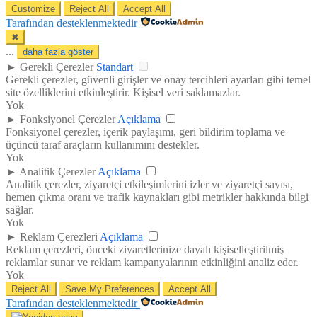
Customize
Reject All
Accept All
Tarafından desteklenmektedir
✖
...
daha fazla göster
►
Gerekli Çerezler
Standart
Gerekli çerezler, güvenli girişler ve onay tercihleri ayarları gibi temel
site özelliklerini etkinleştirir. Kişisel veri saklamazlar.
Yok
►
Fonksiyonel Çerezler
Açıklama
Fonksiyonel çerezler, içerik paylaşımı, geri bildirim toplama ve
üçüncü taraf araçların kullanımını destekler.
Yok
►
Analitik Çerezler
Açıklama
Analitik çerezler, ziyaretçi etkileşimlerini izler ve ziyaretçi sayısı,
hemen çıkma oranı ve trafik kaynakları gibi metrikler hakkında bilgi
sağlar.
Yok
►
Reklam Çerezleri
Açıklama
Reklam çerezleri, önceki ziyaretlerinize dayalı kişiselleştirilmiş
reklamlar sunar ve reklam kampanyalarının etkinliğini analiz eder.
Yok
Reject All
Save My Preferences
Accept All
Tarafından desteklenmektedir