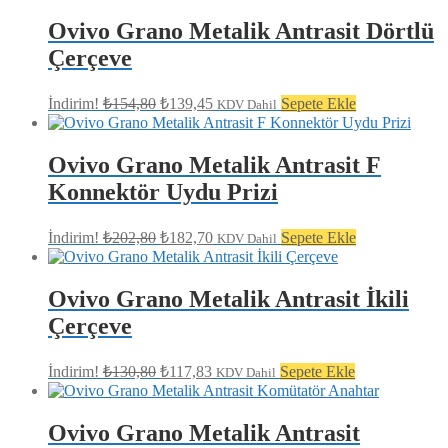
fiyat:
₺262,80.
₺236,75.
Ovivo Grano Metalik Antrasit Dörtlü
Çerçeve
Orijinal
Şu
İndirim!
₺
154,80
₺
139,45
Sepete Ekle
KDV Dahil
fiyat:
andaki
fiyat:
₺154,80.
₺139,45.
Ovivo Grano Metalik Antrasit F
Konnektör Uydu Prizi
Orijinal
Şu
İndirim!
₺
202,80
₺
182,70
Sepete Ekle
KDV Dahil
fiyat:
andaki
fiyat:
₺202,80.
₺182,70.
Ovivo Grano Metalik Antrasit İkili
Çerçeve
Orijinal
Şu
İndirim!
₺
130,80
₺
117,83
Sepete Ekle
KDV Dahil
fiyat:
andaki
fiyat:
₺130,80.
₺117,83.
Ovivo Grano Metalik Antrasit