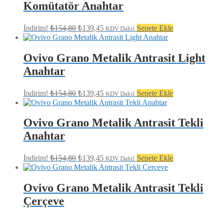
Komütatör Anahtar
Orijinal
Şu
İndirim!
₺
154,80
₺
139,45
Sepete Ekle
KDV Dahil
fiyat:
andaki
fiyat:
₺154,80.
₺139,45.
Ovivo Grano Metalik Antrasit Light
Anahtar
Orijinal
Şu
İndirim!
₺
154,80
₺
139,45
Sepete Ekle
KDV Dahil
fiyat:
andaki
fiyat:
₺154,80.
₺139,45.
Ovivo Grano Metalik Antrasit Tekli
Anahtar
Orijinal
Şu
İndirim!
₺
154,80
₺
139,45
Sepete Ekle
KDV Dahil
fiyat:
andaki
fiyat:
₺154,80.
₺139,45.
Ovivo Grano Metalik Antrasit Tekli
Çerçeve