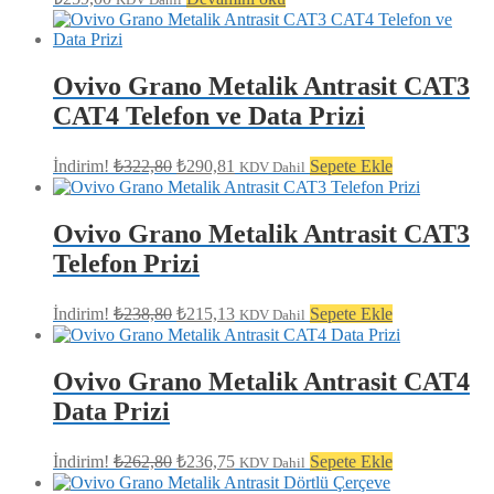
Ovivo Grano Metalik Antrasit CAT3
CAT4 Telefon ve Data Prizi
Orijinal
Şu
İndirim!
₺
322,80
₺
290,81
Sepete Ekle
KDV Dahil
fiyat:
andaki
fiyat:
₺322,80.
₺290,81.
Ovivo Grano Metalik Antrasit CAT3
Telefon Prizi
Orijinal
Şu
İndirim!
₺
238,80
₺
215,13
Sepete Ekle
KDV Dahil
fiyat:
andaki
fiyat:
₺238,80.
₺215,13.
Ovivo Grano Metalik Antrasit CAT4
Data Prizi
Orijinal
Şu
İndirim!
₺
262,80
₺
236,75
Sepete Ekle
KDV Dahil
fiyat:
andaki