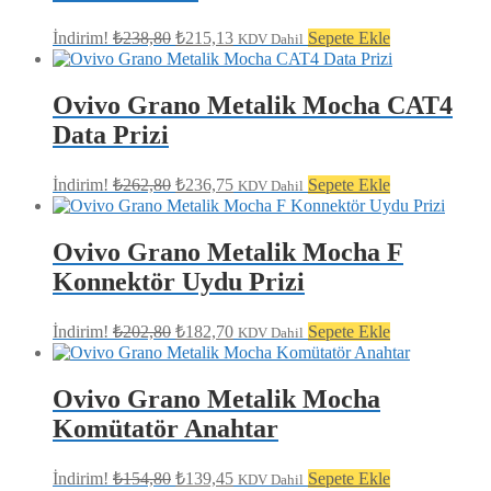
Orijinal
Şu
İndirim!
₺
238,80
₺
215,13
Sepete Ekle
KDV Dahil
fiyat:
andaki
fiyat:
₺238,80.
₺215,13.
Ovivo Grano Metalik Mocha CAT4
Data Prizi
Orijinal
Şu
İndirim!
₺
262,80
₺
236,75
Sepete Ekle
KDV Dahil
fiyat:
andaki
fiyat:
₺262,80.
₺236,75.
Ovivo Grano Metalik Mocha F
Konnektör Uydu Prizi
Orijinal
Şu
İndirim!
₺
202,80
₺
182,70
Sepete Ekle
KDV Dahil
fiyat:
andaki
fiyat:
₺202,80.
₺182,70.
Ovivo Grano Metalik Mocha
Komütatör Anahtar
Orijinal
Şu
İndirim!
₺
154,80
₺
139,45
Sepete Ekle
KDV Dahil