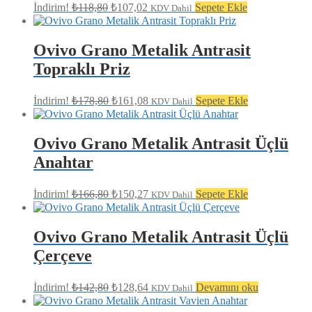
Orijinal
Şu
İndirim!
₺
118,80
₺
107,02
Sepete Ekle
KDV Dahil
fiyat:
andaki
fiyat:
₺118,80.
₺107,02.
Ovivo Grano Metalik Antrasit
Topraklı Priz
Orijinal
Şu
İndirim!
₺
178,80
₺
161,08
Sepete Ekle
KDV Dahil
fiyat:
andaki
fiyat:
₺178,80.
₺161,08.
Ovivo Grano Metalik Antrasit Üçlü
Anahtar
Orijinal
Şu
İndirim!
₺
166,80
₺
150,27
Sepete Ekle
KDV Dahil
fiyat:
andaki
fiyat:
₺166,80.
₺150,27.
Ovivo Grano Metalik Antrasit Üçlü
Çerçeve
Orijinal
Şu
İndirim!
₺
142,80
₺
128,64
Devamını oku
KDV Dahil
fiyat:
andaki
fiyat:
₺142,80.