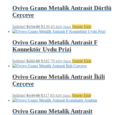
fiyat:
₺262,80.
₺236,75.
Ovivo Grano Metalik Antrasit Dörtlü
Çerçeve
Orijinal
Şu
İndirim!
₺
154,80
₺
139,45
Sepete Ekle
KDV Dahil
fiyat:
andaki
fiyat:
₺154,80.
₺139,45.
Ovivo Grano Metalik Antrasit F
Konnektör Uydu Prizi
Orijinal
Şu
İndirim!
₺
202,80
₺
182,70
Sepete Ekle
KDV Dahil
fiyat:
andaki
fiyat:
₺202,80.
₺182,70.
Ovivo Grano Metalik Antrasit İkili
Çerçeve
Orijinal
Şu
İndirim!
₺
130,80
₺
117,83
Sepete Ekle
KDV Dahil
fiyat:
andaki
fiyat:
₺130,80.
₺117,83.
Ovivo Grano Metalik Antrasit