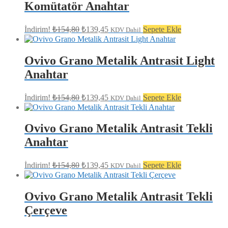
Komütatör Anahtar
Orijinal
Şu
İndirim!
₺
154,80
₺
139,45
Sepete Ekle
KDV Dahil
fiyat:
andaki
fiyat:
₺154,80.
₺139,45.
Ovivo Grano Metalik Antrasit Light
Anahtar
Orijinal
Şu
İndirim!
₺
154,80
₺
139,45
Sepete Ekle
KDV Dahil
fiyat:
andaki
fiyat:
₺154,80.
₺139,45.
Ovivo Grano Metalik Antrasit Tekli
Anahtar
Orijinal
Şu
İndirim!
₺
154,80
₺
139,45
Sepete Ekle
KDV Dahil
fiyat:
andaki
fiyat:
₺154,80.
₺139,45.
Ovivo Grano Metalik Antrasit Tekli
Çerçeve