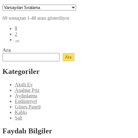
fiyat:
andaki
fiyat:
₺154,80.
₺139,45.
69 sonuçtan 1-48 arası gösteriliyor
1
2
→
Ara
Ara
Kategoriler
Akıllı Ev
Anahtar Priz
Aydınlatma
Endüstriyel
Güneş Paneli
Kablo
Şalt
Faydalı Bilgiler