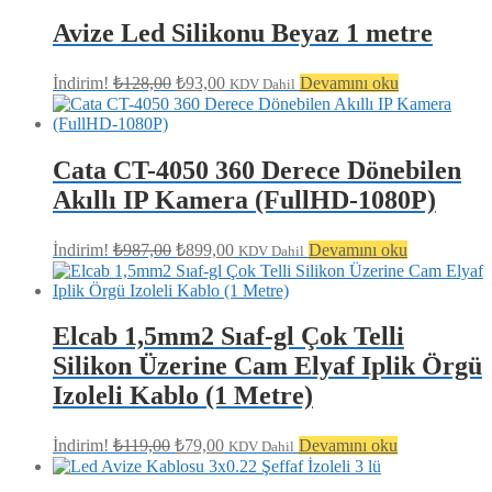
fiyat:
₺99,00.
₺89,00.
Avize Led Silikonu Beyaz 1 metre
Orijinal
Şu
İndirim!
₺
128,00
₺
93,00
Devamını oku
KDV Dahil
fiyat:
andaki
fiyat:
₺128,00.
₺93,00.
Cata CT-4050 360 Derece Dönebilen
Akıllı IP Kamera (FullHD-1080P)
Orijinal
Şu
İndirim!
₺
987,00
₺
899,00
Devamını oku
KDV Dahil
fiyat:
andaki
fiyat:
₺987,00.
₺899,00.
Elcab 1,5mm2 Sıaf-gl Çok Telli
Silikon Üzerine Cam Elyaf Iplik Örgü
Izoleli Kablo (1 Metre)
Orijinal
Şu
İndirim!
₺
119,00
₺
79,00
Devamını oku
KDV Dahil
fiyat:
andaki
fiyat:
₺119,00.