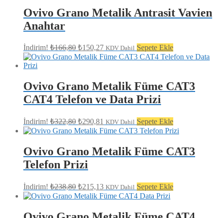
₺128,64.
Ovivo Grano Metalik Antrasit Vavien
Anahtar
Orijinal
Şu
İndirim!
₺
166,80
₺
150,27
Sepete Ekle
KDV Dahil
fiyat:
andaki
fiyat:
₺166,80.
₺150,27.
Ovivo Grano Metalik Füme CAT3
CAT4 Telefon ve Data Prizi
Orijinal
Şu
İndirim!
₺
322,80
₺
290,81
Sepete Ekle
KDV Dahil
fiyat:
andaki
fiyat:
₺322,80.
₺290,81.
Ovivo Grano Metalik Füme CAT3
Telefon Prizi
Orijinal
Şu
İndirim!
₺
238,80
₺
215,13
Sepete Ekle
KDV Dahil
fiyat:
andaki
fiyat:
₺238,80.
₺215,13.
Ovivo Grano Metalik Füme CAT4