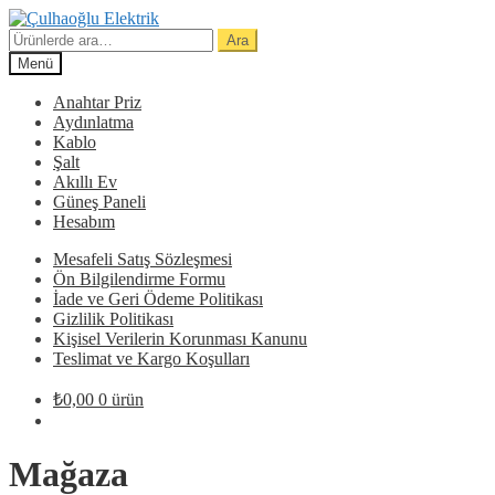
Dolaşıma
İçeriğe
geç
geç
Ara:
Ara
Menü
Anahtar Priz
Aydınlatma
Kablo
Şalt
Akıllı Ev
Güneş Paneli
Hesabım
Mesafeli Satış Sözleşmesi
Ön Bilgilendirme Formu
İade ve Geri Ödeme Politikası
Gizlilik Politikası
Kişisel Verilerin Korunması Kanunu
Teslimat ve Kargo Koşulları
₺
0,00
0 ürün
Mağaza