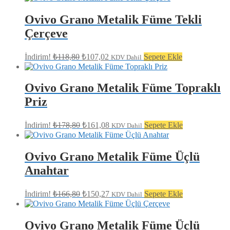
fiyat:
₺154,80.
₺139,45.
Ovivo Grano Metalik Füme Tekli
Çerçeve
Orijinal
Şu
İndirim!
₺
118,80
₺
107,02
Sepete Ekle
KDV Dahil
fiyat:
andaki
fiyat:
₺118,80.
₺107,02.
Ovivo Grano Metalik Füme Topraklı
Priz
Orijinal
Şu
İndirim!
₺
178,80
₺
161,08
Sepete Ekle
KDV Dahil
fiyat:
andaki
fiyat:
₺178,80.
₺161,08.
Ovivo Grano Metalik Füme Üçlü
Anahtar
Orijinal
Şu
İndirim!
₺
166,80
₺
150,27
Sepete Ekle
KDV Dahil
fiyat:
andaki
fiyat:
₺166,80.
₺150,27.
Ovivo Grano Metalik Füme Üçlü