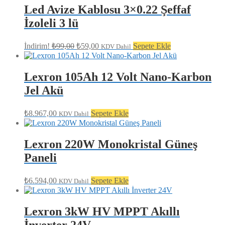
₺79,00.
Led Avize Kablosu 3×0.22 Şeffaf
İzoleli 3 lü
Orijinal
Şu
İndirim!
₺
99,00
₺
59,00
Sepete Ekle
KDV Dahil
fiyat:
andaki
fiyat:
₺99,00.
₺59,00.
Lexron 105Ah 12 Volt Nano-Karbon
Jel Akü
₺
8.967,00
Sepete Ekle
KDV Dahil
Lexron 220W Monokristal Güneş
Paneli
₺
6.594,00
Sepete Ekle
KDV Dahil
Lexron 3kW HV MPPT Akıllı
İnverter 24V