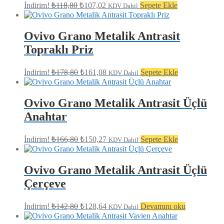
Orijinal
Şu
İndirim!
₺
118,80
₺
107,02
Sepete Ekle
KDV Dahil
fiyat:
andaki
fiyat:
₺118,80.
₺107,02.
Ovivo Grano Metalik Antrasit
Topraklı Priz
Orijinal
Şu
İndirim!
₺
178,80
₺
161,08
Sepete Ekle
KDV Dahil
fiyat:
andaki
fiyat:
₺178,80.
₺161,08.
Ovivo Grano Metalik Antrasit Üçlü
Anahtar
Orijinal
Şu
İndirim!
₺
166,80
₺
150,27
Sepete Ekle
KDV Dahil
fiyat:
andaki
fiyat:
₺166,80.
₺150,27.
Ovivo Grano Metalik Antrasit Üçlü
Çerçeve
Orijinal
Şu
İndirim!
₺
142,80
₺
128,64
Devamını oku
KDV Dahil
fiyat:
andaki
fiyat:
₺142,80.