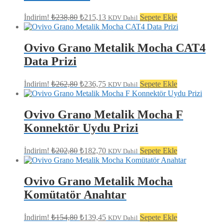
Orijinal
Şu
İndirim!
₺
238,80
₺
215,13
Sepete Ekle
KDV Dahil
fiyat:
andaki
fiyat:
₺238,80.
₺215,13.
Ovivo Grano Metalik Mocha CAT4
Data Prizi
Orijinal
Şu
İndirim!
₺
262,80
₺
236,75
Sepete Ekle
KDV Dahil
fiyat:
andaki
fiyat:
₺262,80.
₺236,75.
Ovivo Grano Metalik Mocha F
Konnektör Uydu Prizi
Orijinal
Şu
İndirim!
₺
202,80
₺
182,70
Sepete Ekle
KDV Dahil
fiyat:
andaki
fiyat:
₺202,80.
₺182,70.
Ovivo Grano Metalik Mocha
Komütatör Anahtar
Orijinal
Şu
İndirim!
₺
154,80
₺
139,45
Sepete Ekle
KDV Dahil