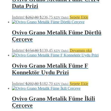
Data Prizi
Orijinal
Şu
İndirim!
₺
262,80
₺
236,75
Sepete Ekle
KDV Dahil
fiyat:
andaki
fiyat:
₺262,80.
₺236,75.
Ovivo Grano Metalik Füme Dörtlü
Çerçeve
Orijinal
Şu
İndirim!
₺
154,80
₺
139,45
Devamını oku
KDV Dahil
fiyat:
andaki
fiyat:
₺154,80.
₺139,45.
Ovivo Grano Metalik Füme F
Konnektör Uydu Prizi
Orijinal
Şu
İndirim!
₺
202,80
₺
182,70
Sepete Ekle
KDV Dahil
fiyat:
andaki
fiyat:
₺202,80.
₺182,70.
Ovivo Grano Metalik Füme İkili
Çerçeve