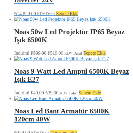
₺
14.859,00
Sepete Ekle
KDV Dahil
Noas 50w Led Projektör IP65 Beyaz
Işık 6500K
Orijinal
Şu
İndirim!
₺
599,00
₺
519,00
Sepete Ekle
KDV Dahil
fiyat:
andaki
fiyat:
₺599,00.
₺519,00.
Noas 9 Watt Led Ampul 6500K Beyaz
Işık E27
Orijinal
Şu
İndirim!
₺
49,00
₺
39,00
Sepete Ekle
KDV Dahil
fiyat:
andaki
fiyat:
₺49,00.
₺39,00.
Noas Led Bant Armatür 6500K
120cm 40W
₺
259,00
Devamını oku
KDV Dahil