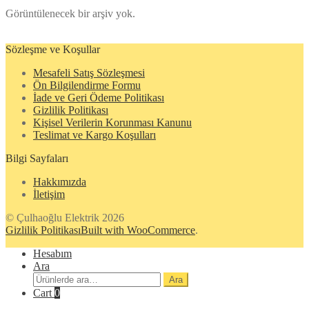
Görüntülenecek bir arşiv yok.
Sözleşme ve Koşullar
Mesafeli Satış Sözleşmesi
Ön Bilgilendirme Formu
İade ve Geri Ödeme Politikası
Gizlilik Politikası
Kişisel Verilerin Korunması Kanunu
Teslimat ve Kargo Koşulları
Bilgi Sayfaları
Hakkımızda
İletişim
© Çulhaoğlu Elektrik 2026
Gizlilik Politikası
Built with WooCommerce
.
Hesabım
Ara
Ara:
Ara
Cart
0