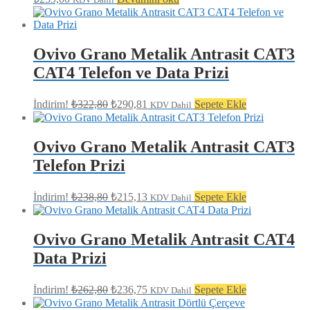
Ovivo Grano Metalik Antrasit CAT3
CAT4 Telefon ve Data Prizi
Orijinal
Şu
İndirim!
₺
322,80
₺
290,81
Sepete Ekle
KDV Dahil
fiyat:
andaki
fiyat:
₺322,80.
₺290,81.
Ovivo Grano Metalik Antrasit CAT3
Telefon Prizi
Orijinal
Şu
İndirim!
₺
238,80
₺
215,13
Sepete Ekle
KDV Dahil
fiyat:
andaki
fiyat:
₺238,80.
₺215,13.
Ovivo Grano Metalik Antrasit CAT4
Data Prizi
Orijinal
Şu
İndirim!
₺
262,80
₺
236,75
Sepete Ekle
KDV Dahil
fiyat:
andaki