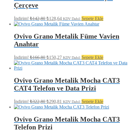
Çerçeve
Orijinal
Şu
İndirim!
₺
142,80
₺
128,64
Sepete Ekle
KDV Dahil
fiyat:
andaki
fiyat:
₺142,80.
₺128,64.
Ovivo Grano Metalik Füme Vavien
Anahtar
Orijinal
Şu
İndirim!
₺
166,80
₺
150,27
Sepete Ekle
KDV Dahil
fiyat:
andaki
fiyat:
₺166,80.
₺150,27.
Ovivo Grano Metalik Mocha CAT3
CAT4 Telefon ve Data Prizi
Orijinal
Şu
İndirim!
₺
322,80
₺
290,81
Sepete Ekle
KDV Dahil
fiyat:
andaki
fiyat:
₺322,80.
₺290,81.
Ovivo Grano Metalik Mocha CAT3
Telefon Prizi