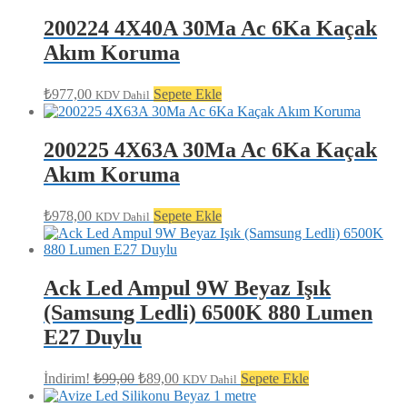
200224 4X40A 30Ma Ac 6Ka Kaçak
Akım Koruma
₺
977,00
Sepete Ekle
KDV Dahil
200225 4X63A 30Ma Ac 6Ka Kaçak
Akım Koruma
₺
978,00
Sepete Ekle
KDV Dahil
Ack Led Ampul 9W Beyaz Işık
(Samsung Ledli) 6500K 880 Lumen
E27 Duylu
Orijinal
Şu
İndirim!
₺
99,00
₺
89,00
Sepete Ekle
KDV Dahil
fiyat:
andaki