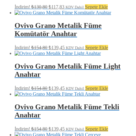
Orijinal
Şu
İndirim!
₺
130,80
₺
117,83
Sepete Ekle
KDV Dahil
fiyat:
andaki
fiyat:
₺130,80.
₺117,83.
Ovivo Grano Metalik Füme
Komütatör Anahtar
Orijinal
Şu
İndirim!
₺
154,80
₺
139,45
Sepete Ekle
KDV Dahil
fiyat:
andaki
fiyat:
₺154,80.
₺139,45.
Ovivo Grano Metalik Füme Light
Anahtar
Orijinal
Şu
İndirim!
₺
154,80
₺
139,45
Sepete Ekle
KDV Dahil
fiyat:
andaki
fiyat:
₺154,80.
₺139,45.
Ovivo Grano Metalik Füme Tekli
Anahtar
Orijinal
Şu
İndirim!
₺
154,80
₺
139,45
Sepete Ekle
KDV Dahil
fiyat:
andaki