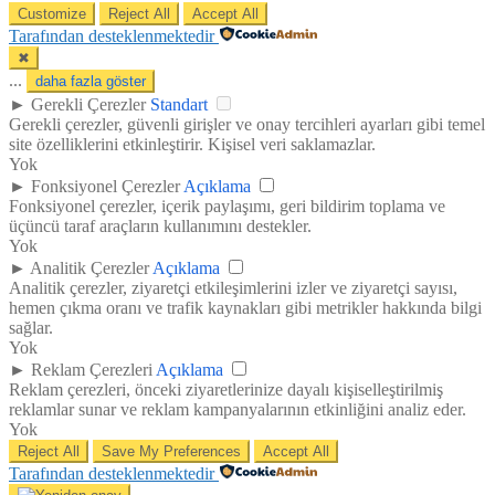
Customize
Reject All
Accept All
Tarafından desteklenmektedir
✖
...
daha fazla göster
►
Gerekli Çerezler
Standart
Gerekli çerezler, güvenli girişler ve onay tercihleri ayarları gibi temel
site özelliklerini etkinleştirir. Kişisel veri saklamazlar.
Yok
►
Fonksiyonel Çerezler
Açıklama
Fonksiyonel çerezler, içerik paylaşımı, geri bildirim toplama ve
üçüncü taraf araçların kullanımını destekler.
Yok
►
Analitik Çerezler
Açıklama
Analitik çerezler, ziyaretçi etkileşimlerini izler ve ziyaretçi sayısı,
hemen çıkma oranı ve trafik kaynakları gibi metrikler hakkında bilgi
sağlar.
Yok
►
Reklam Çerezleri
Açıklama
Reklam çerezleri, önceki ziyaretlerinize dayalı kişiselleştirilmiş
reklamlar sunar ve reklam kampanyalarının etkinliğini analiz eder.
Yok
Reject All
Save My Preferences
Accept All
Tarafından desteklenmektedir