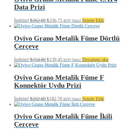
Data Prizi
Orijinal
Şu
İndirim!
₺
262,80
₺
236,75
Sepete Ekle
KDV Dahil
fiyat:
andaki
fiyat:
₺262,80.
₺236,75.
Ovivo Grano Metalik Füme Dörtlü
Çerçeve
Orijinal
Şu
İndirim!
₺
154,80
₺
139,45
Devamını oku
KDV Dahil
fiyat:
andaki
fiyat:
₺154,80.
₺139,45.
Ovivo Grano Metalik Füme F
Konnektör Uydu Prizi
Orijinal
Şu
İndirim!
₺
202,80
₺
182,70
Sepete Ekle
KDV Dahil
fiyat:
andaki
fiyat:
₺202,80.
₺182,70.
Ovivo Grano Metalik Füme İkili
Çerçeve