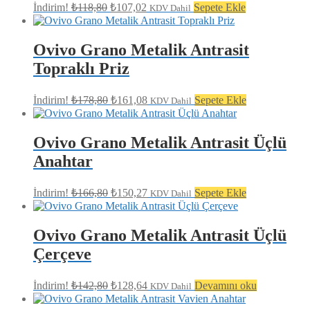
Orijinal
Şu
İndirim!
₺
118,80
₺
107,02
Sepete Ekle
KDV Dahil
fiyat:
andaki
fiyat:
₺118,80.
₺107,02.
Ovivo Grano Metalik Antrasit
Topraklı Priz
Orijinal
Şu
İndirim!
₺
178,80
₺
161,08
Sepete Ekle
KDV Dahil
fiyat:
andaki
fiyat:
₺178,80.
₺161,08.
Ovivo Grano Metalik Antrasit Üçlü
Anahtar
Orijinal
Şu
İndirim!
₺
166,80
₺
150,27
Sepete Ekle
KDV Dahil
fiyat:
andaki
fiyat:
₺166,80.
₺150,27.
Ovivo Grano Metalik Antrasit Üçlü
Çerçeve
Orijinal
Şu
İndirim!
₺
142,80
₺
128,64
Devamını oku
KDV Dahil
fiyat:
andaki
fiyat:
₺142,80.