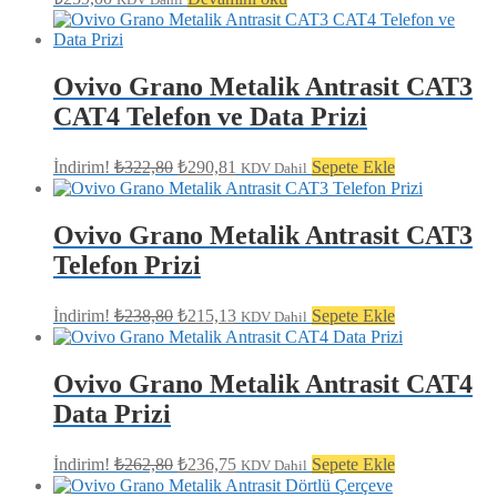
Ovivo Grano Metalik Antrasit CAT3
CAT4 Telefon ve Data Prizi
Orijinal
Şu
İndirim!
₺
322,80
₺
290,81
Sepete Ekle
KDV Dahil
fiyat:
andaki
fiyat:
₺322,80.
₺290,81.
Ovivo Grano Metalik Antrasit CAT3
Telefon Prizi
Orijinal
Şu
İndirim!
₺
238,80
₺
215,13
Sepete Ekle
KDV Dahil
fiyat:
andaki
fiyat:
₺238,80.
₺215,13.
Ovivo Grano Metalik Antrasit CAT4
Data Prizi
Orijinal
Şu
İndirim!
₺
262,80
₺
236,75
Sepete Ekle
KDV Dahil
fiyat:
andaki