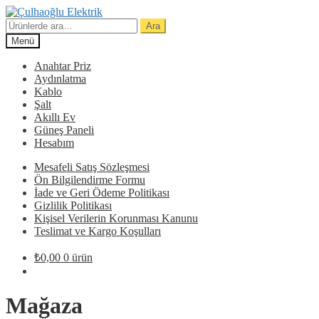
Dolaşıma
İçeriğe
geç
geç
Ara:
Ara
Menü
Anahtar Priz
Aydınlatma
Kablo
Şalt
Akıllı Ev
Güneş Paneli
Hesabım
Mesafeli Satış Sözleşmesi
Ön Bilgilendirme Formu
İade ve Geri Ödeme Politikası
Gizlilik Politikası
Kişisel Verilerin Korunması Kanunu
Teslimat ve Kargo Koşulları
₺
0,00
0 ürün
Mağaza