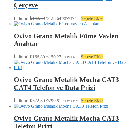
Çerçeve
Orijinal
Şu
İndirim!
₺
142,80
₺
128,64
Sepete Ekle
KDV Dahil
fiyat:
andaki
fiyat:
₺142,80.
₺128,64.
Ovivo Grano Metalik Füme Vavien
Anahtar
Orijinal
Şu
İndirim!
₺
166,80
₺
150,27
Sepete Ekle
KDV Dahil
fiyat:
andaki
fiyat:
₺166,80.
₺150,27.
Ovivo Grano Metalik Mocha CAT3
CAT4 Telefon ve Data Prizi
Orijinal
Şu
İndirim!
₺
322,80
₺
290,81
Sepete Ekle
KDV Dahil
fiyat:
andaki
fiyat:
₺322,80.
₺290,81.
Ovivo Grano Metalik Mocha CAT3
Telefon Prizi