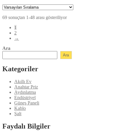
fiyat:
andaki
fiyat:
₺154,80.
₺139,45.
69 sonuçtan 1-48 arası gösteriliyor
1
2
→
Ara
Ara
Kategoriler
Akıllı Ev
Anahtar Priz
Aydınlatma
Endüstriyel
Güneş Paneli
Kablo
Şalt
Faydalı Bilgiler