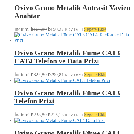
₺128,64.
Ovivo Grano Metalik Antrasit Vavien
Anahtar
Orijinal
Şu
İndirim!
₺
166,80
₺
150,27
Sepete Ekle
KDV Dahil
fiyat:
andaki
fiyat:
₺166,80.
₺150,27.
Ovivo Grano Metalik Füme CAT3
CAT4 Telefon ve Data Prizi
Orijinal
Şu
İndirim!
₺
322,80
₺
290,81
Sepete Ekle
KDV Dahil
fiyat:
andaki
fiyat:
₺322,80.
₺290,81.
Ovivo Grano Metalik Füme CAT3
Telefon Prizi
Orijinal
Şu
İndirim!
₺
238,80
₺
215,13
Sepete Ekle
KDV Dahil
fiyat:
andaki
fiyat:
₺238,80.
₺215,13.
Ovivo Grano Metalik Füme CAT4