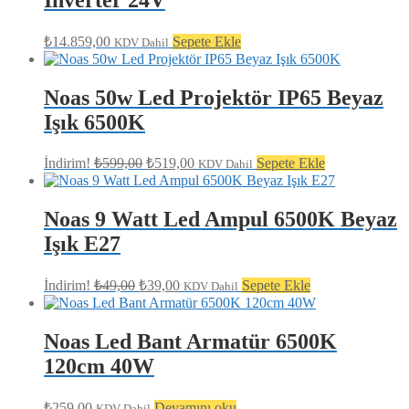
₺
14.859,00
Sepete Ekle
KDV Dahil
Noas 50w Led Projektör IP65 Beyaz
Işık 6500K
Orijinal
Şu
İndirim!
₺
599,00
₺
519,00
Sepete Ekle
KDV Dahil
fiyat:
andaki
fiyat:
₺599,00.
₺519,00.
Noas 9 Watt Led Ampul 6500K Beyaz
Işık E27
Orijinal
Şu
İndirim!
₺
49,00
₺
39,00
Sepete Ekle
KDV Dahil
fiyat:
andaki
fiyat:
₺49,00.
₺39,00.
Noas Led Bant Armatür 6500K
120cm 40W
₺
259,00
Devamını oku
KDV Dahil