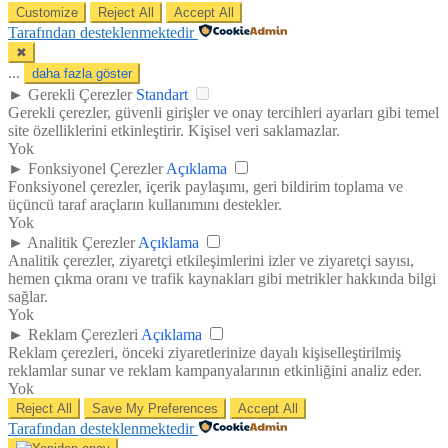
Customize
Reject All
Accept All
Tarafından desteklenmektedir
✖
...
daha fazla göster
►
Gerekli Çerezler
Standart
Gerekli çerezler, güvenli girişler ve onay tercihleri ayarları gibi temel
site özelliklerini etkinleştirir. Kişisel veri saklamazlar.
Yok
►
Fonksiyonel Çerezler
Açıklama
Fonksiyonel çerezler, içerik paylaşımı, geri bildirim toplama ve
üçüncü taraf araçların kullanımını destekler.
Yok
►
Analitik Çerezler
Açıklama
Analitik çerezler, ziyaretçi etkileşimlerini izler ve ziyaretçi sayısı,
hemen çıkma oranı ve trafik kaynakları gibi metrikler hakkında bilgi
sağlar.
Yok
►
Reklam Çerezleri
Açıklama
Reklam çerezleri, önceki ziyaretlerinize dayalı kişiselleştirilmiş
reklamlar sunar ve reklam kampanyalarının etkinliğini analiz eder.
Yok
Reject All
Save My Preferences
Accept All
Tarafından desteklenmektedir