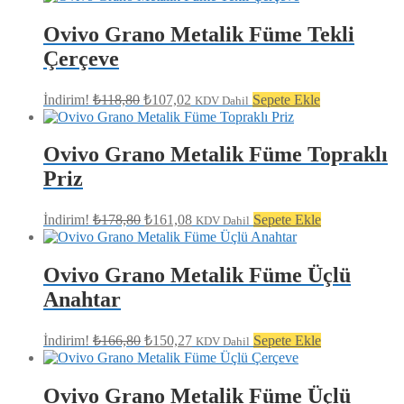
fiyat:
₺154,80.
₺139,45.
Ovivo Grano Metalik Füme Tekli
Çerçeve
Orijinal
Şu
İndirim!
₺
118,80
₺
107,02
Sepete Ekle
KDV Dahil
fiyat:
andaki
fiyat:
₺118,80.
₺107,02.
Ovivo Grano Metalik Füme Topraklı
Priz
Orijinal
Şu
İndirim!
₺
178,80
₺
161,08
Sepete Ekle
KDV Dahil
fiyat:
andaki
fiyat:
₺178,80.
₺161,08.
Ovivo Grano Metalik Füme Üçlü
Anahtar
Orijinal
Şu
İndirim!
₺
166,80
₺
150,27
Sepete Ekle
KDV Dahil
fiyat:
andaki
fiyat:
₺166,80.
₺150,27.
Ovivo Grano Metalik Füme Üçlü