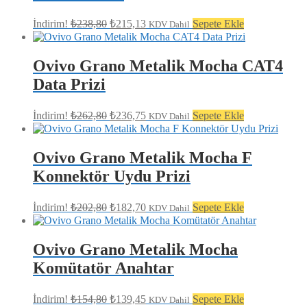
Orijinal
Şu
İndirim!
₺
238,80
₺
215,13
Sepete Ekle
KDV Dahil
fiyat:
andaki
fiyat:
₺238,80.
₺215,13.
Ovivo Grano Metalik Mocha CAT4
Data Prizi
Orijinal
Şu
İndirim!
₺
262,80
₺
236,75
Sepete Ekle
KDV Dahil
fiyat:
andaki
fiyat:
₺262,80.
₺236,75.
Ovivo Grano Metalik Mocha F
Konnektör Uydu Prizi
Orijinal
Şu
İndirim!
₺
202,80
₺
182,70
Sepete Ekle
KDV Dahil
fiyat:
andaki
fiyat:
₺202,80.
₺182,70.
Ovivo Grano Metalik Mocha
Komütatör Anahtar
Orijinal
Şu
İndirim!
₺
154,80
₺
139,45
Sepete Ekle
KDV Dahil