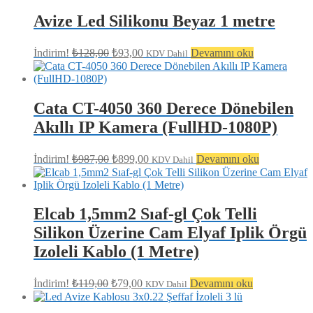
fiyat:
₺99,00.
₺89,00.
Avize Led Silikonu Beyaz 1 metre
Orijinal
Şu
İndirim!
₺
128,00
₺
93,00
Devamını oku
KDV Dahil
fiyat:
andaki
fiyat:
₺128,00.
₺93,00.
Cata CT-4050 360 Derece Dönebilen
Akıllı IP Kamera (FullHD-1080P)
Orijinal
Şu
İndirim!
₺
987,00
₺
899,00
Devamını oku
KDV Dahil
fiyat:
andaki
fiyat:
₺987,00.
₺899,00.
Elcab 1,5mm2 Sıaf-gl Çok Telli
Silikon Üzerine Cam Elyaf Iplik Örgü
Izoleli Kablo (1 Metre)
Orijinal
Şu
İndirim!
₺
119,00
₺
79,00
Devamını oku
KDV Dahil
fiyat:
andaki
fiyat:
₺119,00.