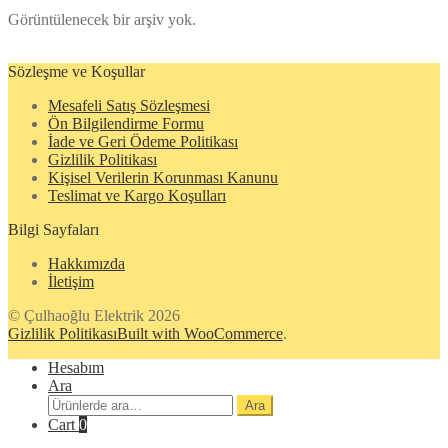
Görüntülenecek bir arşiv yok.
Sözleşme ve Koşullar
Mesafeli Satış Sözleşmesi
Ön Bilgilendirme Formu
İade ve Geri Ödeme Politikası
Gizlilik Politikası
Kişisel Verilerin Korunması Kanunu
Teslimat ve Kargo Koşulları
Bilgi Sayfaları
Hakkımızda
İletişim
© Çulhaoğlu Elektrik 2026
Gizlilik Politikası
Built with WooCommerce
.
Hesabım
Ara
Ara:
Ara
Cart
0