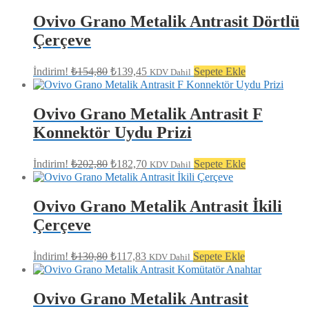
fiyat:
₺262,80.
₺236,75.
Ovivo Grano Metalik Antrasit Dörtlü
Çerçeve
Orijinal
Şu
İndirim!
₺
154,80
₺
139,45
Sepete Ekle
KDV Dahil
fiyat:
andaki
fiyat:
₺154,80.
₺139,45.
Ovivo Grano Metalik Antrasit F
Konnektör Uydu Prizi
Orijinal
Şu
İndirim!
₺
202,80
₺
182,70
Sepete Ekle
KDV Dahil
fiyat:
andaki
fiyat:
₺202,80.
₺182,70.
Ovivo Grano Metalik Antrasit İkili
Çerçeve
Orijinal
Şu
İndirim!
₺
130,80
₺
117,83
Sepete Ekle
KDV Dahil
fiyat:
andaki
fiyat:
₺130,80.
₺117,83.
Ovivo Grano Metalik Antrasit