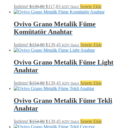
Orijinal
Şu
İndirim!
₺
130,80
₺
117,83
Sepete Ekle
KDV Dahil
fiyat:
andaki
fiyat:
₺130,80.
₺117,83.
Ovivo Grano Metalik Füme
Komütatör Anahtar
Orijinal
Şu
İndirim!
₺
154,80
₺
139,45
Sepete Ekle
KDV Dahil
fiyat:
andaki
fiyat:
₺154,80.
₺139,45.
Ovivo Grano Metalik Füme Light
Anahtar
Orijinal
Şu
İndirim!
₺
154,80
₺
139,45
Sepete Ekle
KDV Dahil
fiyat:
andaki
fiyat:
₺154,80.
₺139,45.
Ovivo Grano Metalik Füme Tekli
Anahtar
Orijinal
Şu
İndirim!
₺
154,80
₺
139,45
Sepete Ekle
KDV Dahil
fiyat:
andaki