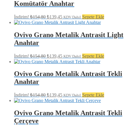
Komütatör Anahtar
Orijinal
Şu
İndirim!
₺
154,80
₺
139,45
Sepete Ekle
KDV Dahil
fiyat:
andaki
fiyat:
₺154,80.
₺139,45.
Ovivo Grano Metalik Antrasit Light
Anahtar
Orijinal
Şu
İndirim!
₺
154,80
₺
139,45
Sepete Ekle
KDV Dahil
fiyat:
andaki
fiyat:
₺154,80.
₺139,45.
Ovivo Grano Metalik Antrasit Tekli
Anahtar
Orijinal
Şu
İndirim!
₺
154,80
₺
139,45
Sepete Ekle
KDV Dahil
fiyat:
andaki
fiyat:
₺154,80.
₺139,45.
Ovivo Grano Metalik Antrasit Tekli
Çerçeve