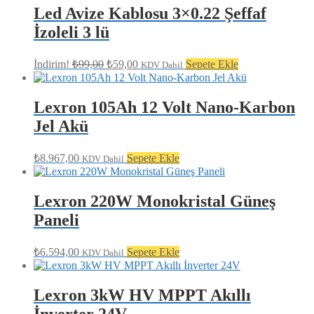
₺79,00.
Led Avize Kablosu 3×0.22 Şeffaf
İzoleli 3 lü
Orijinal
Şu
İndirim!
₺
99,00
₺
59,00
Sepete Ekle
KDV Dahil
fiyat:
andaki
fiyat:
₺99,00.
₺59,00.
Lexron 105Ah 12 Volt Nano-Karbon
Jel Akü
₺
8.967,00
Sepete Ekle
KDV Dahil
Lexron 220W Monokristal Güneş
Paneli
₺
6.594,00
Sepete Ekle
KDV Dahil
Lexron 3kW HV MPPT Akıllı
İnverter 24V