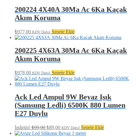
200224 4X40A 30Ma Ac 6Ka Kaçak
Akım Koruma
₺
977,00
Sepete Ekle
KDV Dahil
200225 4X63A 30Ma Ac 6Ka Kaçak
Akım Koruma
₺
978,00
Sepete Ekle
KDV Dahil
Ack Led Ampul 9W Beyaz Işık
(Samsung Ledli) 6500K 880 Lumen
E27 Duylu
Orijinal
Şu
İndirim!
₺
99,00
₺
89,00
Sepete Ekle
KDV Dahil
fiyat:
andaki