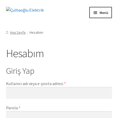
Dolaşıma
İçeriğe
Menü
geç
geç
Mesafeli Satış Sözleşmesi
Ana Sayfa
Hesabım
Ön Bilgilendirme Formu
Hesabım
İade ve Geri Ödeme Politikası
Gizlilik Politikası
Giriş Yap
Kişisel Verilerin Korunması Kanunu
Gerekli
Kullanıcı adı veya e-posta adresi
*
Teslimat ve Kargo Koşulları
Gerekli
Parola
*