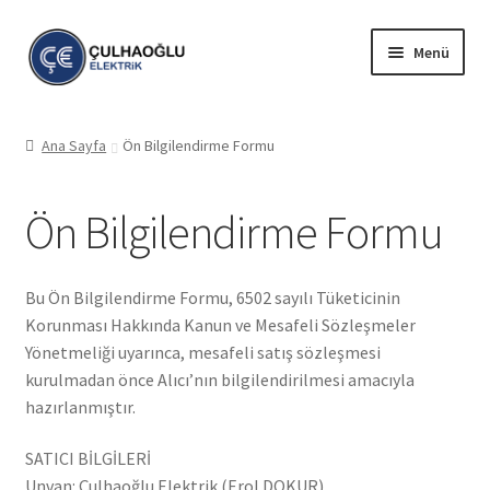
Dolaşıma
İçeriğe
Menü
geç
geç
Mesafeli Satış Sözleşmesi
Ana Sayfa
Ön Bilgilendirme Formu
Ön Bilgilendirme Formu
Ön Bilgilendirme Formu
İade ve Geri Ödeme Politikası
Gizlilik Politikası
Bu Ön Bilgilendirme Formu, 6502 sayılı Tüketicinin
Korunması Hakkında Kanun ve Mesafeli Sözleşmeler
Kişisel Verilerin Korunması Kanunu
Yönetmeliği uyarınca, mesafeli satış sözleşmesi
kurulmadan önce Alıcı’nın bilgilendirilmesi amacıyla
Teslimat ve Kargo Koşulları
hazırlanmıştır.
SATICI BİLGİLERİ
Unvan: Çulhaoğlu Elektrik (Erol DOKUR)