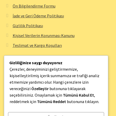
Ön Bilgilendirme Formu
İade ve Geri Ödeme Politikası
Gizlilik Politikası
Kişisel Verilerin Korunması Kanunu
Teslimat ve Kargo Koşulları
Gizliliğinize saygı duyuyoruz
Bilgi Sayfaları
Çerezler, deneyiminizi geliştirmemize,
kişiselleştirilmiş içerik sunmamıza ve trafiği analiz
etmemize yardımcı olur. Hangi çerezlere izin
Hakkımızda
vereceğinizi
Özelleştir
butonuna tıklayarak
seçebilirsiniz. Onaylamak için
Tümünü Kabul Et
,
İletişim
reddetmek için
Tümünü Reddet
butonuna tıklayın.