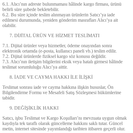
6.1. Alıcı’nın adreste bulunmaması hâlinde kargo firması, ürünü
belirli süre şubede bekletebilir.
6.2. Bu süre içinde teslim alınmayan ürünlerin Satıcı’ya iade
edilmesi durumunda, yeniden gönderim masrafları Alıcı’ya ait
olabilir.
DİJİTAL ÜRÜN VE HİZMET TESLİMATI
7.1. Dijital ürünler veya hizmetler, ödeme onayından sonra
elektronik ortamda (e-posta, kullanıcı paneli vb.) teslim edilir.
7.2. Dijital ürünlerde fiziksel kargo söz konusu değildir.
7.3. Alıcı’nın iletişim bilgilerini eksik veya hatalı girmesi hâlinde
teslimat sorumluluğu Alıcı’ya aittir.
İADE VE CAYMA HAKKI İLE İLİŞKİ
Teslimat sonrası iade ve cayma hakkına ilişkin hususlar, Ön
Bilgilendirme Formu ve Mesafeli Satış Sözleşmesi hükümlerine
tabidir.
DEĞİŞİKLİK HAKKI
Satıcı, işbu Teslimat ve Kargo Koşulları’nı mevzuata uygun olmak
kaydıyla tek taraflı olarak güncelleme hakkını saklı tutar. Güncel
metin, internet sitesinde yayımlandığı tarihten itibaren geçerli olur.