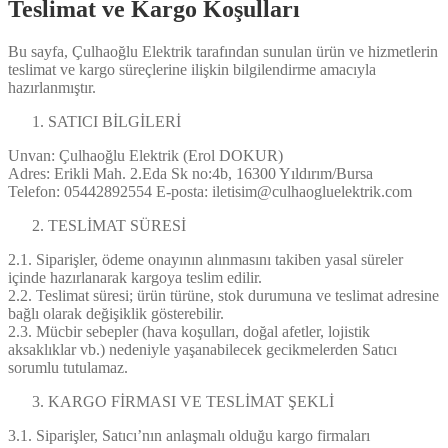
Teslimat ve Kargo Koşulları
Bu sayfa, Çulhaoğlu Elektrik tarafından sunulan ürün ve hizmetlerin
teslimat ve kargo süreçlerine ilişkin bilgilendirme amacıyla
hazırlanmıştır.
SATICI BİLGİLERİ
Unvan: Çulhaoğlu Elektrik (Erol DOKUR)
Adres: Erikli Mah. 2.Eda Sk no:4b, 16300 Yıldırım/Bursa
Telefon: 05442892554 E-posta: iletisim@culhaogluelektrik.com
TESLİMAT SÜRESİ
2.1. Siparişler, ödeme onayının alınmasını takiben yasal süreler
içinde hazırlanarak kargoya teslim edilir.
2.2. Teslimat süresi; ürün türüne, stok durumuna ve teslimat adresine
bağlı olarak değişiklik gösterebilir.
2.3. Mücbir sebepler (hava koşulları, doğal afetler, lojistik
aksaklıklar vb.) nedeniyle yaşanabilecek gecikmelerden Satıcı
sorumlu tutulamaz.
KARGO FİRMASI VE TESLİMAT ŞEKLİ
3.1. Siparişler, Satıcı’nın anlaşmalı olduğu kargo firmaları