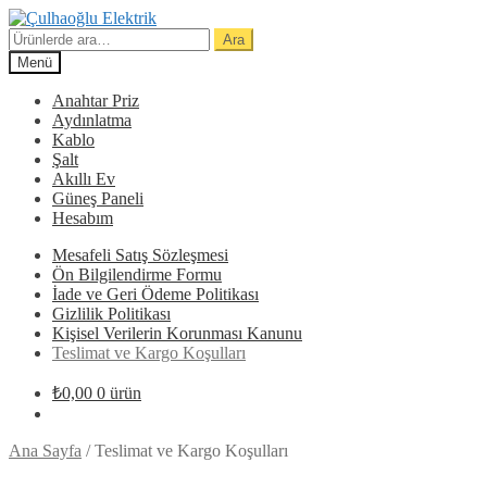
Dolaşıma
İçeriğe
geç
geç
Ara:
Ara
Menü
Anahtar Priz
Aydınlatma
Kablo
Şalt
Akıllı Ev
Güneş Paneli
Hesabım
Mesafeli Satış Sözleşmesi
Ön Bilgilendirme Formu
İade ve Geri Ödeme Politikası
Gizlilik Politikası
Kişisel Verilerin Korunması Kanunu
Teslimat ve Kargo Koşulları
₺
0,00
0 ürün
Ana Sayfa
/
Teslimat ve Kargo Koşulları