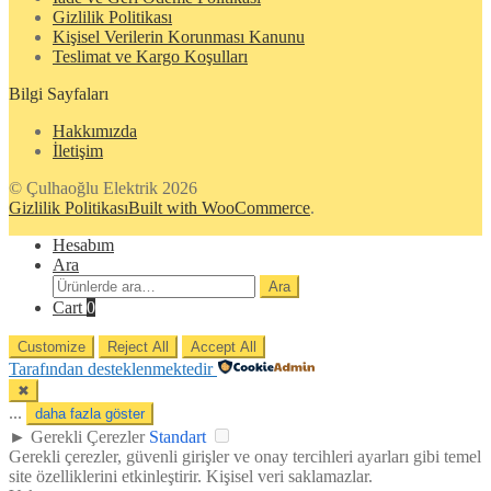
Gizlilik Politikası
Kişisel Verilerin Korunması Kanunu
Teslimat ve Kargo Koşulları
Bilgi Sayfaları
Hakkımızda
İletişim
© Çulhaoğlu Elektrik 2026
Gizlilik Politikası
Built with WooCommerce
.
Hesabım
Ara
Ara:
Ara
Cart
0
Customize
Reject All
Accept All
Tarafından desteklenmektedir
✖
...
daha fazla göster
►
Gerekli Çerezler
Standart
Gerekli çerezler, güvenli girişler ve onay tercihleri ayarları gibi temel
site özelliklerini etkinleştirir. Kişisel veri saklamazlar.