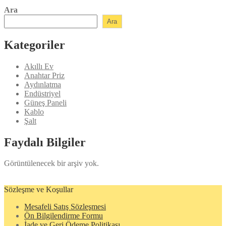
Ara
Ara
Kategoriler
Akıllı Ev
Anahtar Priz
Aydınlatma
Endüstriyel
Güneş Paneli
Kablo
Şalt
Faydalı Bilgiler
Görüntülenecek bir arşiv yok.
Sözleşme ve Koşullar
Mesafeli Satış Sözleşmesi
Ön Bilgilendirme Formu
İade ve Geri Ödeme Politikası