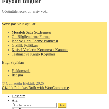
Faydalı Bilgiler
Görüntülenecek bir arşiv yok.
Sözleşme ve Koşullar
Mesafeli Satış Sözleşmesi
Ön Bilgilendirme Formu
İade ve Geri Ödeme Politikası
Gizlilik Politikası
Kişisel Verilerin Korunması Kanunu
Teslimat ve Kargo Koşulları
Bilgi Sayfaları
Hakkımızda
İletişim
© Çulhaoğlu Elektrik 2026
Gizlilik Politikası
Built with WooCommerce
.
Hesabım
Ara
Ara:
Ara