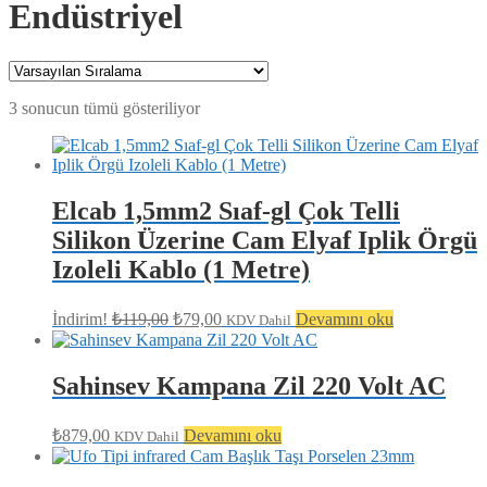
Endüstriyel
3 sonucun tümü gösteriliyor
Elcab 1,5mm2 Sıaf-gl Çok Telli
Silikon Üzerine Cam Elyaf Iplik Örgü
Izoleli Kablo (1 Metre)
Orijinal
Şu
İndirim!
₺
119,00
₺
79,00
Devamını oku
KDV Dahil
fiyat:
andaki
fiyat:
₺119,00.
₺79,00.
Sahinsev Kampana Zil 220 Volt AC
₺
879,00
Devamını oku
KDV Dahil