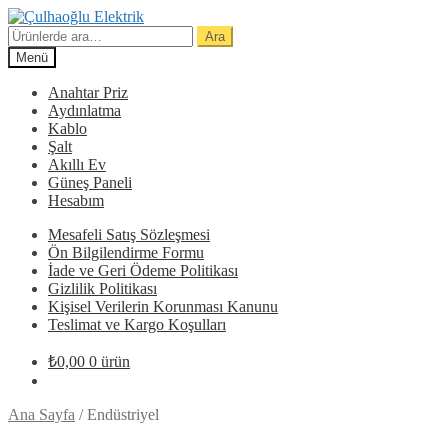
Dolaşıma
İçeriğe
geç
geç
Ara:
Ara
Menü
Anahtar Priz
Aydınlatma
Kablo
Şalt
Akıllı Ev
Güneş Paneli
Hesabım
Mesafeli Satış Sözleşmesi
Ön Bilgilendirme Formu
İade ve Geri Ödeme Politikası
Gizlilik Politikası
Kişisel Verilerin Korunması Kanunu
Teslimat ve Kargo Koşulları
₺
0,00
0 ürün
Ana Sayfa
/
Endüstriyel