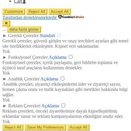
Cart
0
Customize
Reject All
Accept All
Tarafından desteklenmektedir
✖
...
daha fazla göster
►
Gerekli Çerezler
Standart
Gerekli çerezler, güvenli girişler ve onay tercihleri ayarları gibi temel
site özelliklerini etkinleştirir. Kişisel veri saklamazlar.
Yok
►
Fonksiyonel Çerezler
Açıklama
Fonksiyonel çerezler, içerik paylaşımı, geri bildirim toplama ve
üçüncü taraf araçların kullanımını destekler.
Yok
►
Analitik Çerezler
Açıklama
Analitik çerezler, ziyaretçi etkileşimlerini izler ve ziyaretçi sayısı,
hemen çıkma oranı ve trafik kaynakları gibi metrikler hakkında bilgi
sağlar.
Yok
►
Reklam Çerezleri
Açıklama
Reklam çerezleri, önceki ziyaretlerinize dayalı kişiselleştirilmiş
reklamlar sunar ve reklam kampanyalarının etkinliğini analiz eder.
Yok
Reject All
Save My Preferences
Accept All