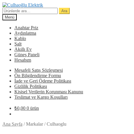
Dolaşıma
İçeriğe
geç
geç
Ara:
Ara
Menü
Anahtar Priz
Aydınlatma
Kablo
Şalt
Akıllı Ev
Güneş Paneli
Hesabım
Mesafeli Satış Sözleşmesi
Ön Bilgilendirme Formu
İade ve Geri Ödeme Politikası
Gizlilik Politikası
Kişisel Verilerin Korunması Kanunu
Teslimat ve Kargo Koşulları
₺
0,00
0 ürün
Ana Sayfa
/
Markalar
/
Culhaoglu