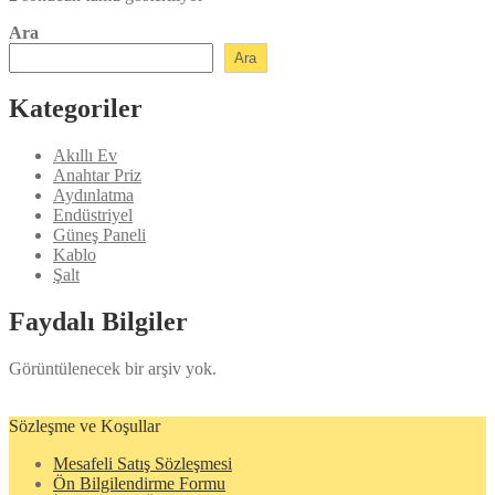
Ara
Ara
Kategoriler
Akıllı Ev
Anahtar Priz
Aydınlatma
Endüstriyel
Güneş Paneli
Kablo
Şalt
Faydalı Bilgiler
Görüntülenecek bir arşiv yok.
Sözleşme ve Koşullar
Mesafeli Satış Sözleşmesi
Ön Bilgilendirme Formu