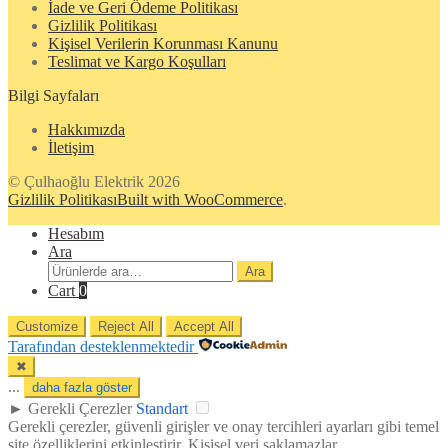
İade ve Geri Ödeme Politikası
Gizlilik Politikası
Kişisel Verilerin Korunması Kanunu
Teslimat ve Kargo Koşulları
Bilgi Sayfaları
Hakkımızda
İletişim
© Çulhaoğlu Elektrik 2026
Gizlilik Politikası
Built with WooCommerce
.
Hesabım
Ara
Ara:
Ara
Cart
0
Customize
Reject All
Accept All
Tarafından desteklenmektedir
✖
...
daha fazla göster
►
Gerekli Çerezler
Standart
Gerekli çerezler, güvenli girişler ve onay tercihleri ayarları gibi temel
site özelliklerini etkinleştirir. Kişisel veri saklamazlar.