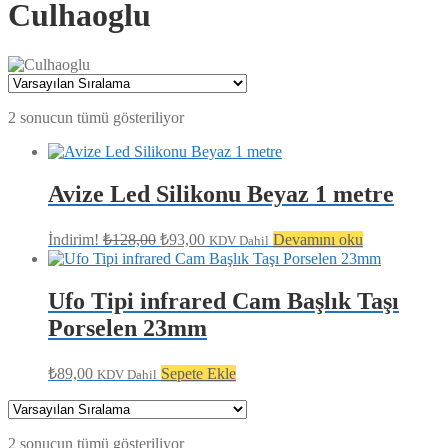
Culhaoglu
2 sonucun tümü gösteriliyor
Avize Led Silikonu Beyaz 1 metre
Orijinal
Şu
İndirim!
₺
128,00
₺
93,00
Devamını oku
KDV Dahil
fiyat:
andaki
fiyat:
₺128,00.
₺93,00.
Ufo Tipi infrared Cam Başlık Taşı
Porselen 23mm
₺
89,00
Sepete Ekle
KDV Dahil
2 sonucun tümü gösteriliyor