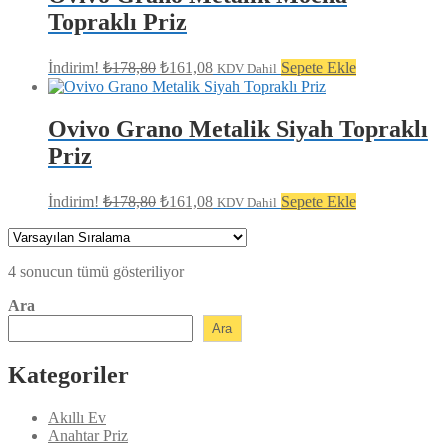
Topraklı Priz
Orijinal
Şu
İndirim!
₺
178,80
₺
161,08
Sepete Ekle
KDV Dahil
fiyat:
andaki
fiyat:
₺178,80.
₺161,08.
Ovivo Grano Metalik Siyah Topraklı
Priz
Orijinal
Şu
İndirim!
₺
178,80
₺
161,08
Sepete Ekle
KDV Dahil
fiyat:
andaki
fiyat:
₺178,80.
₺161,08.
4 sonucun tümü gösteriliyor
Ara
Ara
Kategoriler
Akıllı Ev
Anahtar Priz