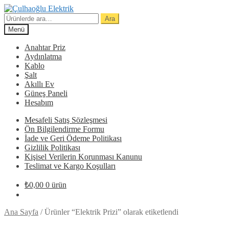
Dolaşıma
İçeriğe
geç
geç
Ara:
Ara
Menü
Anahtar Priz
Aydınlatma
Kablo
Şalt
Akıllı Ev
Güneş Paneli
Hesabım
Mesafeli Satış Sözleşmesi
Ön Bilgilendirme Formu
İade ve Geri Ödeme Politikası
Gizlilik Politikası
Kişisel Verilerin Korunması Kanunu
Teslimat ve Kargo Koşulları
₺
0,00
0 ürün
Ana Sayfa
/
Ürünler “Elektrik Prizi” olarak etiketlendi