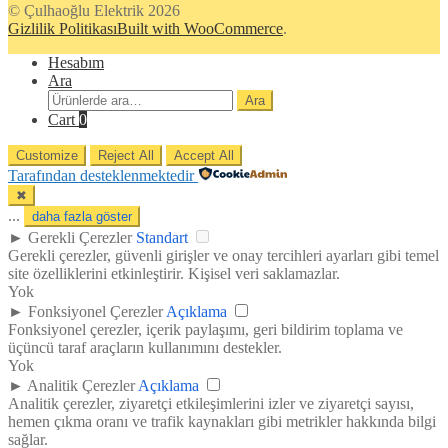
© Çulhaoğlu Elektrik 2026
Gizlilik Politikası
Built with WooCommerce
.
Hesabım
Ara
Ara:
Ara
Cart
0
Customize
Reject All
Accept All
Tarafından desteklenmektedir
✖
...
daha fazla göster
►
Gerekli Çerezler
Standart
Gerekli çerezler, güvenli girişler ve onay tercihleri ayarları gibi temel
site özelliklerini etkinleştirir. Kişisel veri saklamazlar.
Yok
►
Fonksiyonel Çerezler
Açıklama
Fonksiyonel çerezler, içerik paylaşımı, geri bildirim toplama ve
üçüncü taraf araçların kullanımını destekler.
Yok
►
Analitik Çerezler
Açıklama
Analitik çerezler, ziyaretçi etkileşimlerini izler ve ziyaretçi sayısı,
hemen çıkma oranı ve trafik kaynakları gibi metrikler hakkında bilgi
sağlar.