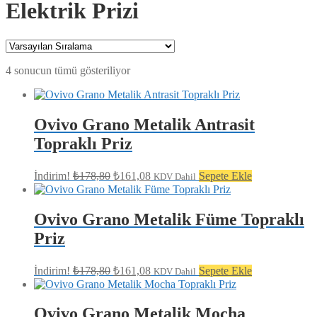
Elektrik Prizi
4 sonucun tümü gösteriliyor
Ovivo Grano Metalik Antrasit
Topraklı Priz
Orijinal
Şu
İndirim!
₺
178,80
₺
161,08
Sepete Ekle
KDV Dahil
fiyat:
andaki
fiyat:
₺178,80.
₺161,08.
Ovivo Grano Metalik Füme Topraklı
Priz
Orijinal
Şu
İndirim!
₺
178,80
₺
161,08
Sepete Ekle
KDV Dahil
fiyat:
andaki
fiyat:
₺178,80.
₺161,08.
Ovivo Grano Metalik Mocha