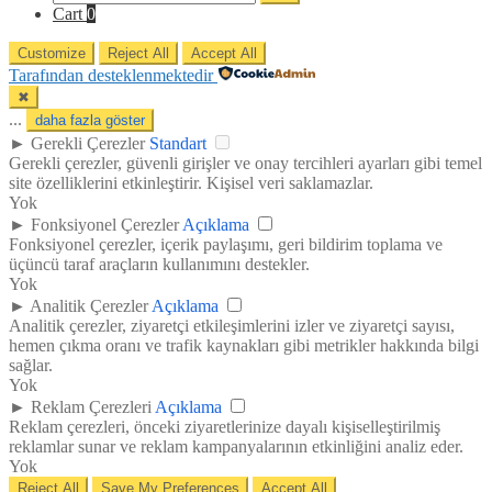
Cart
0
Customize
Reject All
Accept All
Tarafından desteklenmektedir
✖
...
daha fazla göster
►
Gerekli Çerezler
Standart
Gerekli çerezler, güvenli girişler ve onay tercihleri ayarları gibi temel
site özelliklerini etkinleştirir. Kişisel veri saklamazlar.
Yok
►
Fonksiyonel Çerezler
Açıklama
Fonksiyonel çerezler, içerik paylaşımı, geri bildirim toplama ve
üçüncü taraf araçların kullanımını destekler.
Yok
►
Analitik Çerezler
Açıklama
Analitik çerezler, ziyaretçi etkileşimlerini izler ve ziyaretçi sayısı,
hemen çıkma oranı ve trafik kaynakları gibi metrikler hakkında bilgi
sağlar.
Yok
►
Reklam Çerezleri
Açıklama
Reklam çerezleri, önceki ziyaretlerinize dayalı kişiselleştirilmiş
reklamlar sunar ve reklam kampanyalarının etkinliğini analiz eder.
Yok
Reject All
Save My Preferences
Accept All