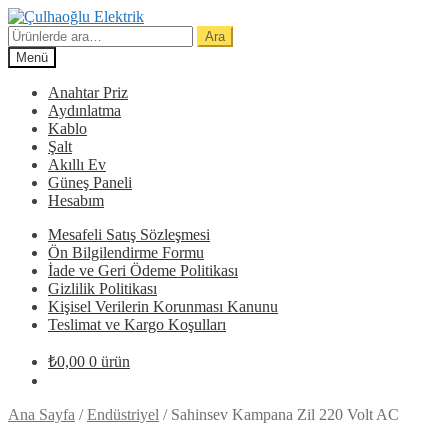
Dolaşıma
İçeriğe
geç
geç
Ara:
Ara
Menü
Anahtar Priz
Aydınlatma
Kablo
Şalt
Akıllı Ev
Güneş Paneli
Hesabım
Mesafeli Satış Sözleşmesi
Ön Bilgilendirme Formu
İade ve Geri Ödeme Politikası
Gizlilik Politikası
Kişisel Verilerin Korunması Kanunu
Teslimat ve Kargo Koşulları
₺
0,00
0 ürün
Ana Sayfa
/
Endüstriyel
/
Sahinsev Kampana Zil 220 Volt AC