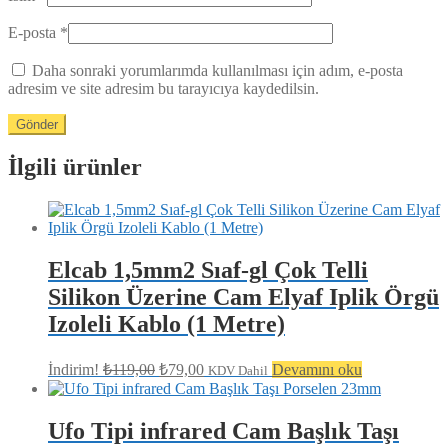
E-posta
*
Daha sonraki yorumlarımda kullanılması için adım, e-posta
adresim ve site adresim bu tarayıcıya kaydedilsin.
İlgili ürünler
Elcab 1,5mm2 Sıaf-gl Çok Telli
Silikon Üzerine Cam Elyaf Iplik Örgü
Izoleli Kablo (1 Metre)
Orijinal
Şu
İndirim!
₺
119,00
₺
79,00
Devamını oku
KDV Dahil
fiyat:
andaki
fiyat:
₺119,00.
₺79,00.
Ufo Tipi infrared Cam Başlık Taşı