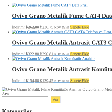
Ovivo Grano Metalik Füme CAT4 Data
Orijinal
Şu
İndirim!
₺
262,80
₺
236,75
Sepete Ekle
KDV Dahil
fiyat:
andaki
fiyat:
₺262,80.
₺236,75.
Ovivo Grano Metalik Antrasit CAT3 C
Orijinal
Şu
İndirim!
₺
322,80
₺
290,81
Sepete Ekle
KDV Dahil
fiyat:
andaki
fiyat:
₺322,80.
₺290,81.
Ovivo Grano Metalik Antrasit Komüta
Orijinal
Şu
İndirim!
₺
154,80
₺
139,45
Sepete Ekle
KDV Dahil
fiyat:
andaki
fiyat:
₺154,80.
Ovivo Grano Meta
Ara
₺139,45.
Ara
Kategoriler