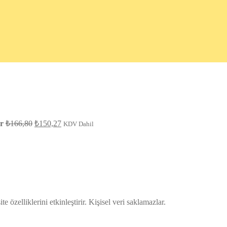
Orijinal
Şu
r
₺
166,80
₺
150,27
KDV Dahil
fiyat:
andaki
fiyat:
₺166,80.
₺150,27.
te özelliklerini etkinleştirir. Kişisel veri saklamazlar.