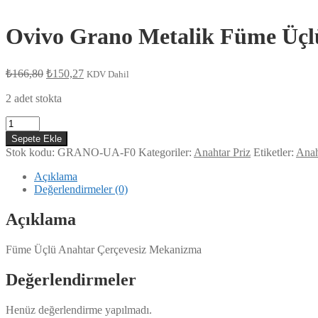
Ovivo Grano Metalik Füme Üçl
Orijinal
Şu
₺
166,80
₺
150,27
KDV Dahil
fiyat:
andaki
fiyat:
2 adet stokta
₺166,80.
₺150,27.
Ovivo
Grano
Sepete Ekle
Metalik
Stok kodu:
GRANO-UA-F0
Kategoriler:
Anahtar Priz
Etiketler:
Anah
Füme
Üçlü
Açıklama
Anahtar
Değerlendirmeler (0)
adet
Açıklama
Füme Üçlü Anahtar Çerçevesiz Mekanizma
Değerlendirmeler
Henüz değerlendirme yapılmadı.