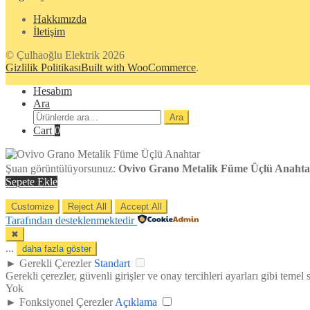
Hakkımızda
İletişim
© Çulhaoğlu Elektrik 2026
Gizlilik Politikası
Built with WooCommerce
.
Hesabım
Ara
Ara:
Ara
Cart
0
Şuan görüntülüyorsunuz:
Ovivo Grano Metalik Füme Üçlü Anahta
Sepete Ekle
Customize
Reject All
Accept All
Tarafından desteklenmektedir
✖
...
daha fazla göster
►
Gerekli Çerezler
Standart
Gerekli çerezler, güvenli girişler ve onay tercihleri ayarları gibi temel si
Yok
►
Fonksiyonel Çerezler
Açıklama