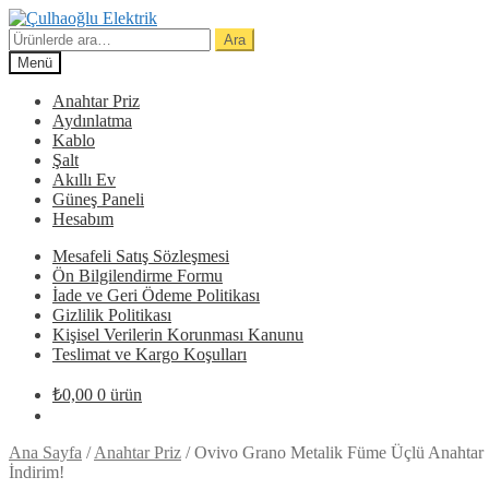
Dolaşıma
İçeriğe
geç
geç
Ara:
Ara
Menü
Anahtar Priz
Aydınlatma
Kablo
Şalt
Akıllı Ev
Güneş Paneli
Hesabım
Mesafeli Satış Sözleşmesi
Ön Bilgilendirme Formu
İade ve Geri Ödeme Politikası
Gizlilik Politikası
Kişisel Verilerin Korunması Kanunu
Teslimat ve Kargo Koşulları
₺
0,00
0 ürün
Ana Sayfa
/
Anahtar Priz
/
Ovivo Grano Metalik Füme Üçlü Anahtar
İndirim!