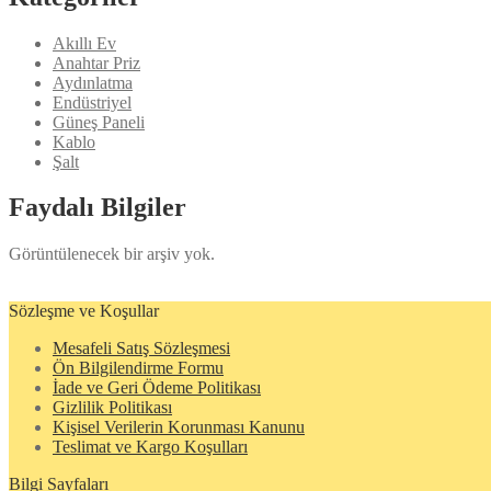
Akıllı Ev
Anahtar Priz
Aydınlatma
Endüstriyel
Güneş Paneli
Kablo
Şalt
Faydalı Bilgiler
Görüntülenecek bir arşiv yok.
Sözleşme ve Koşullar
Mesafeli Satış Sözleşmesi
Ön Bilgilendirme Formu
İade ve Geri Ödeme Politikası
Gizlilik Politikası
Kişisel Verilerin Korunması Kanunu
Teslimat ve Kargo Koşulları
Bilgi Sayfaları