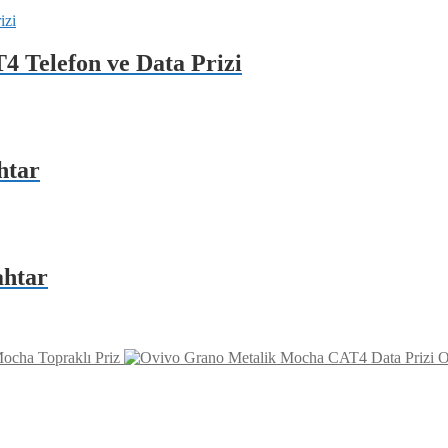
 Telefon ve Data Prizi
htar
ahtar
ocha Topraklı Priz
O