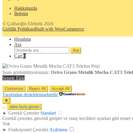
Hakkımızda
İletişim
© Çulhaoğlu Elektrik 2026
Gizlilik Politikası
Built with WooCommerce
.
Hesabım
Ara
Ara:
Ara
Cart
0
Şuan görüntülüyorsunuz:
Ovivo Grano Metalik Mocha CAT3 Telef
Sepete Ekle
Customize
Reject All
Accept All
Tarafından desteklenmektedir
✖
...
daha fazla göster
►
Gerekli Çerezler
Standart
Gerekli çerezler, güvenli girişler ve onay tercihleri ayarları gibi temel si
Yok
►
Fonksiyonel Çerezler
Açıklama