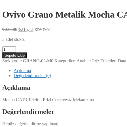
Ovivo Grano Metalik Mocha CAT
Orijinal
Şu
₺
238,80
₺
215,13
KDV Dahil
fiyat:
andaki
fiyat:
3 adet stokta
₺238,80.
₺215,13.
Ovivo
Grano
Sepete Ekle
Metalik
Stok kodu:
GRANO-03-M0
Kategoriler:
Anahtar Priz
Etiketler:
Data 
Mocha
CAT3
Açıklama
Telefon
Değerlendirmeler (0)
Prizi
adet
Açıklama
Mocha CAT3 Telefon Prizi Çerçevesiz Mekanizma
Değerlendirmeler
Henüz değerlendirme yapılmadı.