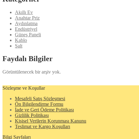
Akıllı Ev
Anahtar Priz
Aydınlatma
Endüstriyel
Güneş Paneli
Kablo
Şalt
Faydalı Bilgiler
Görüntülenecek bir arşiv yok.
Sözleşme ve Koşullar
Mesafeli Satış Sözleşmesi
Ön Bilgilendirme Formu
İade ve Geri Ödeme Politikası
Gizlilik Politikası
Kişisel Verilerin Korunması Kanunu
Teslimat ve Kargo Koşulları
Bilgi Sayfaları