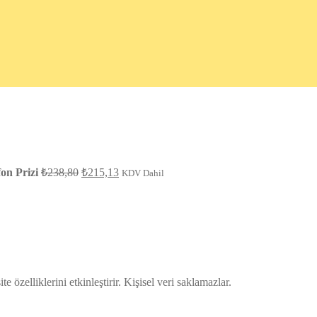
Orijinal
Şu
on Prizi
₺
238,80
₺
215,13
KDV Dahil
fiyat:
andaki
fiyat:
₺238,80.
₺215,13.
te özelliklerini etkinleştirir. Kişisel veri saklamazlar.