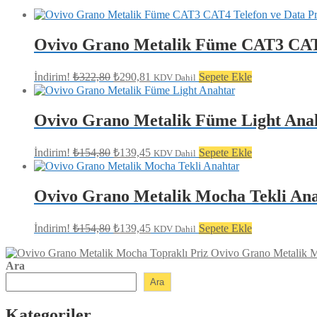
Ovivo Grano Metalik Füme CAT3 CAT4
Orijinal
Şu
İndirim!
₺
322,80
₺
290,81
Sepete Ekle
KDV Dahil
fiyat:
andaki
fiyat:
₺322,80.
₺290,81.
Ovivo Grano Metalik Füme Light Ana
Orijinal
Şu
İndirim!
₺
154,80
₺
139,45
Sepete Ekle
KDV Dahil
fiyat:
andaki
fiyat:
₺154,80.
₺139,45.
Ovivo Grano Metalik Mocha Tekli An
Orijinal
Şu
İndirim!
₺
154,80
₺
139,45
Sepete Ekle
KDV Dahil
fiyat:
andaki
fiyat:
₺154,80.
Ovivo Grano Metalik M
Ara
₺139,45.
Ara
Kategoriler