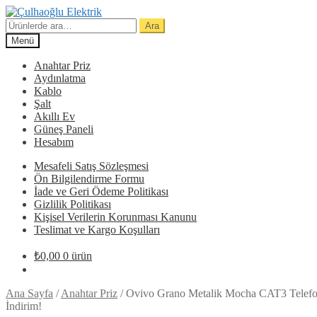
Dolaşıma
İçeriğe
geç
geç
Ara:
Ara
Menü
Anahtar Priz
Aydınlatma
Kablo
Şalt
Akıllı Ev
Güneş Paneli
Hesabım
Mesafeli Satış Sözleşmesi
Ön Bilgilendirme Formu
İade ve Geri Ödeme Politikası
Gizlilik Politikası
Kişisel Verilerin Korunması Kanunu
Teslimat ve Kargo Koşulları
₺
0,00
0 ürün
Ana Sayfa
/
Anahtar Priz
/
Ovivo Grano Metalik Mocha CAT3 Telefon
İndirim!