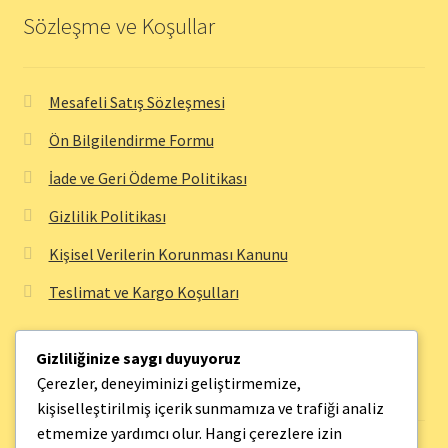
Sözleşme ve Koşullar
Mesafeli Satış Sözleşmesi
Ön Bilgilendirme Formu
İade ve Geri Ödeme Politikası
Gizlilik Politikası
Kişisel Verilerin Korunması Kanunu
Teslimat ve Kargo Koşulları
Gizliliğinize saygı duyuyoruz
Bilgi Sayfaları
Çerezler, deneyiminizi geliştirmemize,
kişiselleştirilmiş içerik sunmamıza ve trafiği analiz
etmemize yardımcı olur. Hangi çerezlere izin