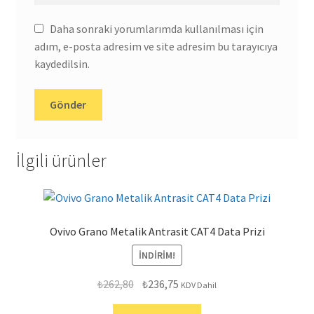
Daha sonraki yorumlarımda kullanılması için
adım, e-posta adresim ve site adresim bu tarayıcıya
kaydedilsin.
İlgili ürünler
Ovivo Grano Metalik Antrasit CAT4 Data Prizi
İNDIRIM!
Orijinal
Şu
₺
262,80
₺
236,75
KDV Dahil
fiyat:
andaki