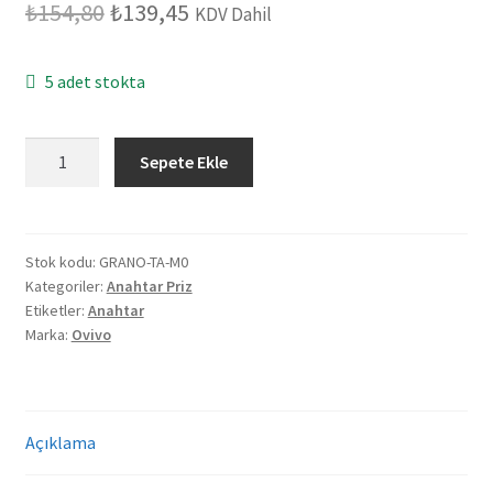
Orijinal
Şu
₺
154,80
₺
139,45
KDV Dahil
fiyat:
andaki
5 adet stokta
₺154,80.
fiyat:
₺139,45.
Ovivo
Sepete Ekle
Grano
Metalik
Mocha
Tekli
Stok kodu:
GRANO-TA-M0
Kategoriler:
Anahtar Priz
Anahtar
Etiketler:
Anahtar
adet
Marka:
Ovivo
Açıklama