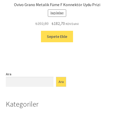
Ovivo Grano Metalik Füme F Konnektör Uydu Prizi
İNDIRIM!
Orijinal
Şu
₺
202,80
₺
182,70
KDV Dahil
fiyat:
andaki
₺202,80.
fiyat:
Sepete Ekle
₺182,70.
Ara
Ara
Kategoriler