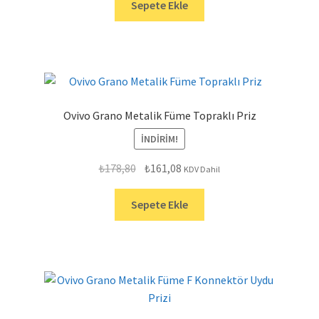
₺262,80.
fiyat:
Sepete Ekle
₺236,75.
Ovivo Grano Metalik Füme Topraklı Priz
İNDIRIM!
Orijinal
Şu
₺
178,80
₺
161,08
KDV Dahil
fiyat:
andaki
₺178,80.
fiyat:
Sepete Ekle
₺161,08.