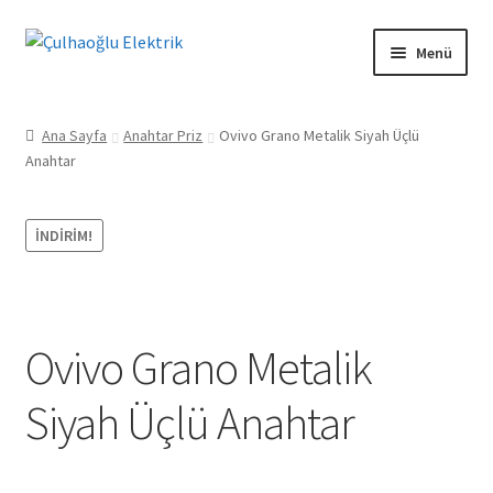
Dolaşıma
İçeriğe
Menü
geç
geç
Mesafeli Satış Sözleşmesi
Ana Sayfa
Anahtar Priz
Ovivo Grano Metalik Siyah Üçlü
Anahtar
Ön Bilgilendirme Formu
İade ve Geri Ödeme Politikası
İNDIRIM!
Gizlilik Politikası
Kişisel Verilerin Korunması Kanunu
Ovivo Grano Metalik
Teslimat ve Kargo Koşulları
Siyah Üçlü Anahtar