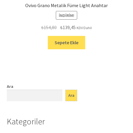
Ovivo Grano Metalik Füme Light Anahtar
İNDIRIM!
Orijinal
Şu
₺
154,80
₺
139,45
KDV Dahil
fiyat:
andaki
₺154,80.
fiyat:
Sepete Ekle
₺139,45.
Ara
Ara
Kategoriler