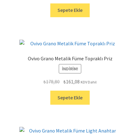
fiyat:
andaki
₺238,80.
fiyat:
Sepete Ekle
₺215,13.
Ovivo Grano Metalik Füme Topraklı Priz
İNDIRIM!
Orijinal
Şu
₺
178,80
₺
161,08
KDV Dahil
fiyat:
andaki
₺178,80.
fiyat:
Sepete Ekle
₺161,08.