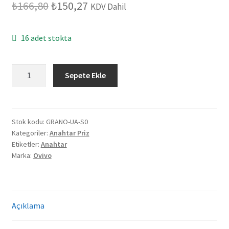
Orijinal
Şu
₺
166,80
₺
150,27
KDV Dahil
fiyat:
andaki
16 adet stokta
₺166,80.
fiyat:
₺150,27.
Ovivo
Sepete Ekle
Grano
Metalik
Siyah
Üçlü
Stok kodu:
GRANO-UA-S0
Kategoriler:
Anahtar Priz
Anahtar
Etiketler:
Anahtar
adet
Marka:
Ovivo
Açıklama