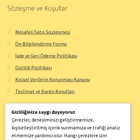
Sözleşme ve Koşullar
Mesafeli Satış Sözleşmesi
Ön Bilgilendirme Formu
İade ve Geri Ödeme Politikası
Gizlilik Politikası
Kişisel Verilerin Korunması Kanunu
Teslimat ve Kargo Koşulları
Gizliliğinize saygı duyuyoruz
Bilgi Sayfaları
Çerezler, deneyiminizi geliştirmemize,
kişiselleştirilmiş içerik sunmamıza ve trafiği analiz
etmemize yardımcı olur. Hangi çerezlere izin