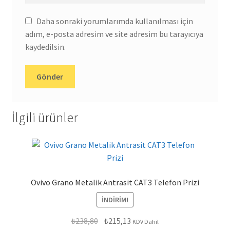
Daha sonraki yorumlarımda kullanılması için
adım, e-posta adresim ve site adresim bu tarayıcıya
kaydedilsin.
İlgili ürünler
Ovivo Grano Metalik Antrasit CAT3 Telefon Prizi
İNDIRIM!
Orijinal
Şu
₺
238,80
₺
215,13
KDV Dahil